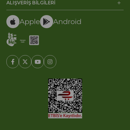
ALIŞVERİŞ BİLGİLERİ
Apple
Android
© 2005-2022 Ticimax E Ticaret Yazılımları ve E Ticaret Paketleri /
Ticimax Bilişim Teknolojileri A.Ş. Her Hakkı Saklıdır.