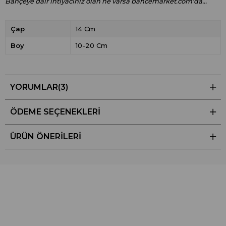
Bahçeye dair ihtiyacınız olan ne varsa bahcemarket.com'da...
Çap
14 Cm
Boy
10-20 Cm
YORUMLAR
(3)
ÖDEME SEÇENEKLERI
ÜRÜN ÖNERILERI