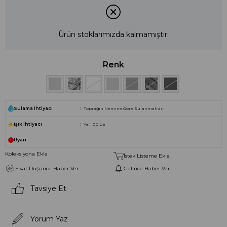
Ürün stoklarımızda kalmamıştır.
Renk
Sulama İhtiyacı
Toprağın Nemine Göre Sulanmalıdır
Işık İhtiyacı
Yarı Gölge
Uyarı
Koleksiyona Ekle
İstek Listeme Ekle
Fiyat Düşünce Haber Ver
Gelince Haber Ver
Tavsiye Et
Yorum Yaz