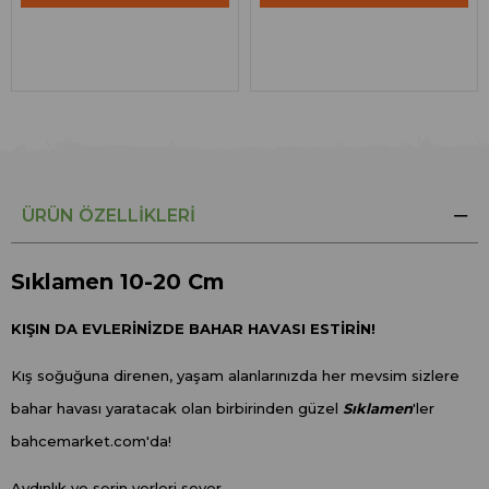
ÜRÜN ÖZELLIKLERI
Sıklamen 10-20 Cm
KIŞIN DA EVLERİNİZDE BAHAR HAVASI ESTİRİN!
Kış soğuğuna direnen, yaşam alanlarınızda her mevsim sizlere
bahar havası yaratacak olan birbirinden güzel
Sıklamen
'ler
bahcemarket.com'da!
Aydınlık ve serin yerleri sever.