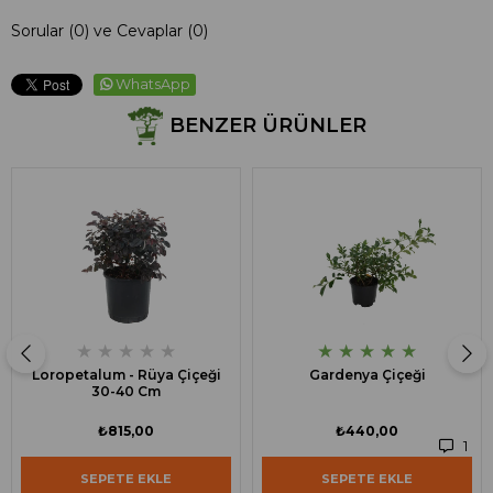
Sorular (0) ve Cevaplar (0)
WhatsApp
BENZER ÜRÜNLER
★
★
★
★
★
★
★
★
★
★
Loropetalum - Rüya Çiçeği
Gardenya Çiçeği
30-40 Cm
₺815,00
₺440,00
1
SEPETE EKLE
SEPETE EKLE