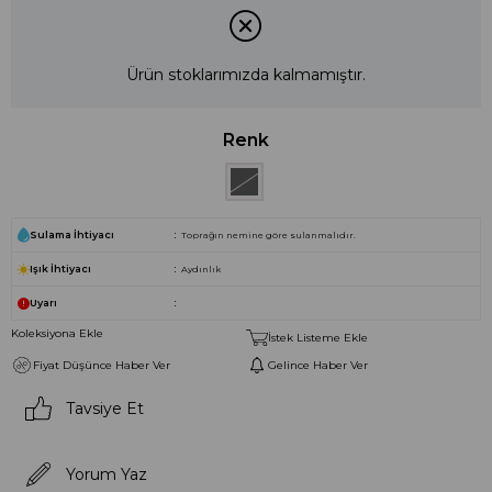
Ürün stoklarımızda kalmamıştır.
Renk
Sulama İhtiyacı
Toprağın nemine göre sulanmalıdır.
Işık İhtiyacı
Aydınlık
Uyarı
Koleksiyona Ekle
İstek Listeme Ekle
Fiyat Düşünce Haber Ver
Gelince Haber Ver
Tavsiye Et
Yorum Yaz