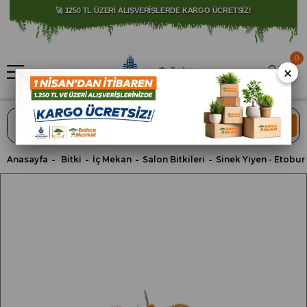
⚠️ SATIŞLARIMIZ YALNIZCA İSTANBUL İLİ İLE SINIRLIDIR.
0
×
ARA
Anasayfa
Bitki
İç Mekan
Salon Bitkileri