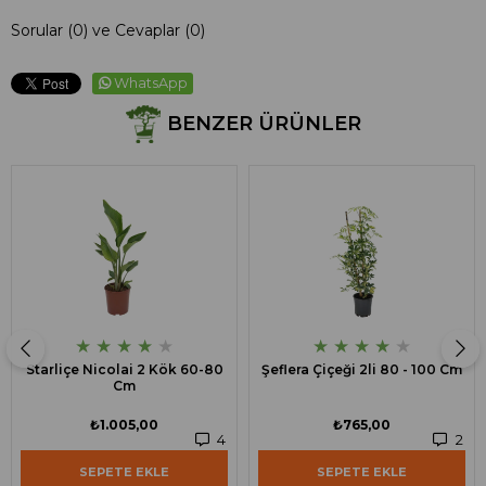
Sorular (0) ve Cevaplar (0)
WhatsApp
BENZER ÜRÜNLER
★
★
★
★
★
★
★
★
★
★
Starliçe Nicolai 2 Kök 60-80
Şeflera Çiçeği 2li 80 - 100 Cm
Cm
₺1.005,00
₺765,00
4
2
SEPETE EKLE
SEPETE EKLE