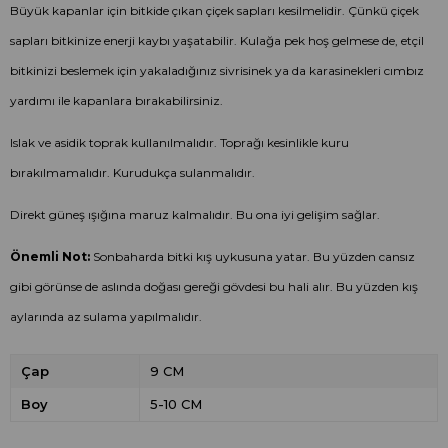
Büyük kapanlar için bitkide çıkan çiçek sapları kesilmelidir. Çünkü çiçek
sapları bitkinize enerji kaybı yaşatabilir. Kulağa pek hoş gelmese de, etçil
bitkinizi beslemek için yakaladığınız sivrisinek ya da karasinekleri cımbız
yardımı ile kapanlara bırakabilirsiniz.
Islak ve asidik toprak kullanılmalıdır. Toprağı kesinlikle kuru
bırakılmamalıdır. Kurudukça sulanmalıdır.
Direkt güneş ışığına maruz kalmalıdır. Bu ona iyi gelişim sağlar.
Önemli Not:
Sonbaharda bitki kış uykusuna yatar. Bu yüzden cansız
gibi görünse de aslında doğası gereği gövdesi bu hali alır. Bu yüzden kış
aylarında az sulama yapılmalıdır.
Çap
9 CM
Boy
5-10 CM