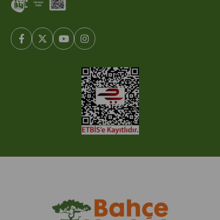
© 2005-2022 Ticimax E Ticaret Yazılımları ve E Ticaret Paketleri /
Ticimax Bilişim Teknolojileri A.Ş. Her Hakkı Saklıdır.