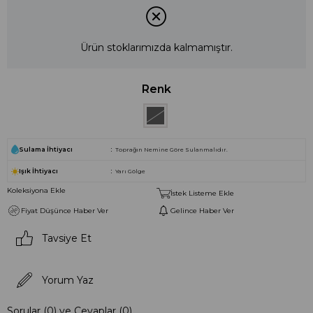
Ürün stoklarımızda kalmamıştır.
Renk
Sulama İhtiyacı
Toprağın Nemine Göre Sulanmalıdır.
Işık İhtiyacı
Yarı Gölge
Koleksiyona Ekle
İstek Listeme Ekle
Fiyat Düşünce Haber Ver
Gelince Haber Ver
Tavsiye Et
Yorum Yaz
Sorular (0) ve Cevaplar (0)