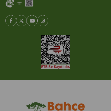
© 2005-2022 Ticimax E Ticaret Yazılımları ve E Ticaret Paketleri /
Ticimax Bilişim Teknolojileri A.Ş. Her Hakkı Saklıdır.