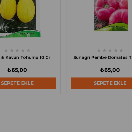
★
★
★
★
★
★
★
★
★
★
şlık Kavun Tohumu 10 Gr
Sunagri Pembe Domates 
₺65,00
₺65,00
SEPETE EKLE
SEPETE EKLE