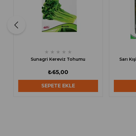
★
★
★
★
★
Sunagri Kereviz Tohumu
Sarı Kı
₺65,00
SEPETE EKLE