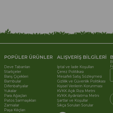
POPÜLER ÜRÜNLER
ALIŞVERİŞ BİLGİLERİ
B
B
F
Deve Tabanları
İptal ve İade Koşulları
Starliçeler
Çerez Politikası
Barış Çiçekleri
Mesafeli Satış Sözleşmesi
Bambular
Gizlilik ve Güvenlik Politikası
Difenbahyalar
Kişisel Verilerin Korunması
Yukalar
KVKK Açık Rıza Metni
Para Ağaçları
KVKK Aydınlatma Metni
Patos Sarmaşıkları
Şartlar ve Koşullar
Zamialar
Sıkça Sorulan Sorular
Paşa Kılıçları
© 
Ti