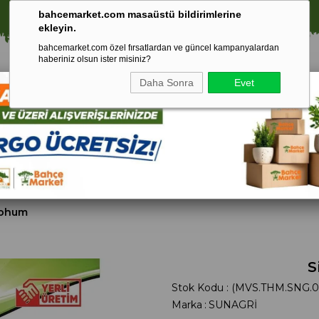
⚠️ SATIŞLARIMIZ YALNIZCA İSTANBUL İLİ İLE SINIRLIDIR.
bahcemarket.com masaüstü bildirimlerine
ekleyin.
bahcemarket.com özel fırsatlardan ve güncel kampanyalardan
haberiniz olsun ister misiniz?
Daha Sonra
Evet
Toprak Ve
Gübreler
To
ri
Torf
Tohum
S
Stok Kodu
(MVS.THM.SNG.0
Marka
:
SUNAGRİ