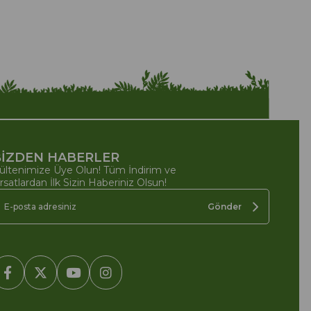
İZDEN HABERLER
ültenimize Üye Olun! Tüm İndirim ve
ırsatlardan İlk Sizin Haberiniz Olsun!
Gönder
2005-2022 Ticimax E Ticaret Yazılımları ve E Ticaret Paketleri /
cimax Bilişim Teknolojileri A.Ş. Her Hakkı Saklıdır.