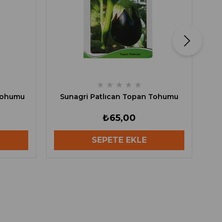
★
★
★
★
★
Tohumu
Sunagri Patlıcan Topan Tohumu
₺65,00
SEPETE EKLE