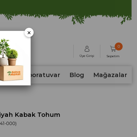
×
0
Üye Girişi
Sepetim
hum
Laboratuvar
Blog
Mağazalar
iyah Kabak Tohum
41-000)