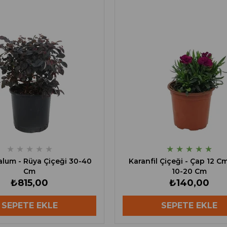
★
★
★
★
★
★
★
★
★
★
lum - Rüya Çiçeği 30-40
Karanfil Çiçeği - Çap 12 C
Cm
10-20 Cm
₺815,00
₺140,00
SEPETE EKLE
SEPETE EKLE