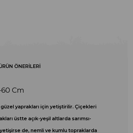
ÜRÜN ÖNERILERI
0-60 Cm
zel yaprakları için yetiştirilir. Çiçekleri
ları üstte açık-yeşil altlarda sarımsı-
da yetişirse de, nemli ve kumlu topraklarda