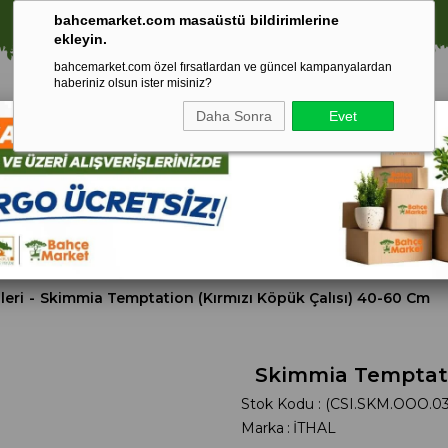
⚠️ SATIŞLARIMIZ YALNIZCA İSTANBUL İLİ İLE SINIRLIDIR.
bahcemarket.com masaüstü bildirimlerine
ekleyin.
bahcemarket.com özel fırsatlardan ve güncel kampanyalardan
haberiniz olsun ister misiniz?
Daha Sonra
Evet
Toprak Ve
Gübreler
To
ri
Torf
leri
Skimmia Temptation (Kırmızı Köpük Çalısı) 40-60 Cm
Skimmia Temptatio
Stok Kodu
(CSI.SKM.OOO.03
Marka
:
İTHAL