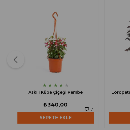
★
★
★
★
★
Askılı Küpe Çiçeği Pembe
Loropeta
₺340,00
7
SEPETE EKLE