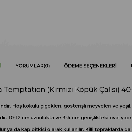
I
YORUMLAR
(0)
ÖDEME SEÇENEKLERI
 Temptation (Kırmızı Köpük Çalısı) 4
r. Hoş kokulu çiçekleri, gösterişli meyveleri ve yeşil, gü
ır. 10-12 cm uzunlukta ve 3-4 cm genişlikteki oval yaprak
dur ya da kap bitkisi olarak kullanılır. Killi topraklarda 