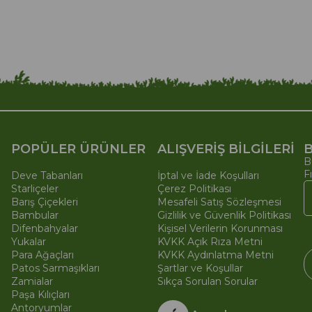
POPÜLER ÜRÜNLER
ALIŞVERİŞ BİLGİLERİ
B
B
F
Deve Tabanları
İptal ve İade Koşulları
Starliçeler
Çerez Politikası
Barış Çiçekleri
Mesafeli Satış Sözleşmesi
Bambular
Gizlilik ve Güvenlik Politikası
Difenbahyalar
Kişisel Verilerin Korunması
Yukalar
KVKK Açık Rıza Metni
Para Ağaçları
KVKK Aydınlatma Metni
Patos Sarmaşıkları
Şartlar ve Koşullar
Zamialar
Sıkça Sorulan Sorular
Paşa Kılıçları
© 
Ti
Antoryumlar