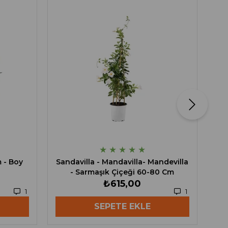
★
★
★
★
★
m - Boy
Sandavilla - Mandavilla- Mandevilla
- Sarmaşık Çiçeği 60-80 Cm
₺615,00
1
1
SEPETE EKLE