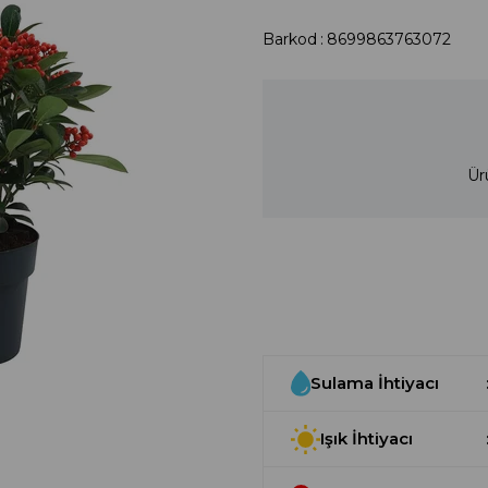
Barkod
:
8699863763072
Ür
Sulama İhtiyacı
Işık İhtiyacı