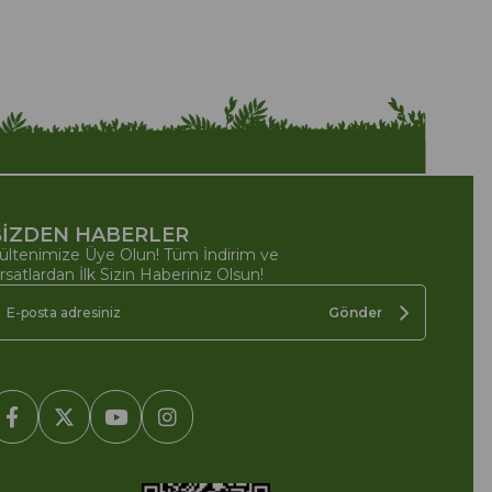
İZDEN HABERLER
ültenimize Üye Olun! Tüm İndirim ve
ırsatlardan İlk Sizin Haberiniz Olsun!
Gönder
2005-2022 Ticimax E Ticaret Yazılımları ve E Ticaret Paketleri /
cimax Bilişim Teknolojileri A.Ş. Her Hakkı Saklıdır.