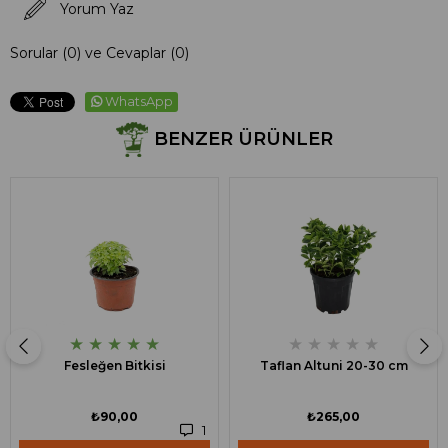
Yorum Yaz
Sorular (0) ve Cevaplar (0)
WhatsApp
BENZER ÜRÜNLER
★
★
★
★
★
★
★
★
★
★
Fesleğen Bitkisi
Taflan Altuni 20-30 cm
₺90,00
₺265,00
1