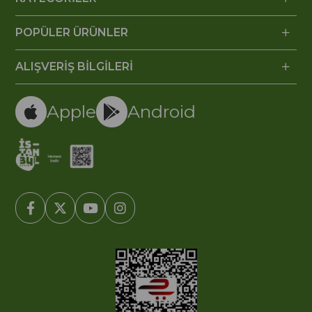
POPÜLER ÜRÜNLER
ALIŞVERİŞ BİLGİLERİ
Apple
Android
© 2005-2022 Ticimax E Ticaret Yazılımları ve E Ticaret Paketleri /
Ticimax Bilişim Teknolojileri A.Ş. Her Hakkı Saklıdır.