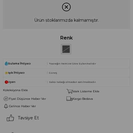
Ürün stoklarımızda kalmamıştır.
Renk
Sulama İhtiyacı
Toprağın Nemine Göre Sulanmalıdır
Işık İhtiyacı
Güneş
Uyarı
Saksı tabağı olmadan satılmaktadır.
Koleksiyona Ekle
İstek Listeme Ekle
Fiyat Düşünce Haber Ver
Kargo Bedava
Gelince Haber Ver
Tavsiye Et