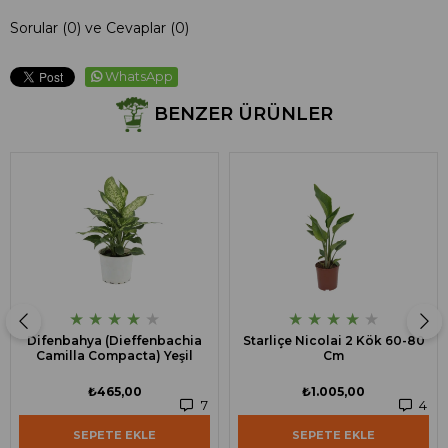
Sorular (0) ve Cevaplar (0)
WhatsApp
BENZER ÜRÜNLER
★
★
★
★
★
★
★
★
★
★
Difenbahya (Dieffenbachia
Starliçe Nicolai 2 Kök 60-80
Camilla Compacta) Yeşil
Cm
₺465,00
₺1.005,00
7
4
SEPETE EKLE
SEPETE EKLE