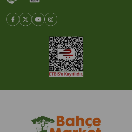
© 2005-2022 Ticimax E Ticaret Yazılımları ve E Ticaret Paketleri /
Ticimax Bilişim Teknolojileri A.Ş. Her Hakkı Saklıdır.