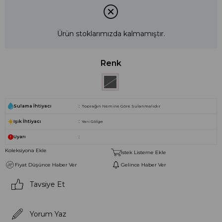
Ürün stoklarımızda kalmamıştır.
Renk
Sulama İhtiyacı
Toprağın Nemine Göre Sulanmalıdır
Işık İhtiyacı
Yarı Gölge
Uyarı
Koleksiyona Ekle
İstek Listeme Ekle
Fiyat Düşünce Haber Ver
Gelince Haber Ver
Tavsiye Et
Yorum Yaz