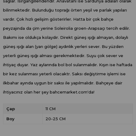
sağlar. Isırgangillendendir. Anavatanı ise Sardunya adaları olarak
bilinmektedir. Bulunduğu toprağı örten yeşil ve parlak yapıları
vardır. Çok hızlı gelişim gösterirler. Hatta bir çok bahçe
peyzajında da çim yerine Soleirolia groen-Arapsaçı tercih edilir.
Bakımı ise oldukça kolaydır. Direkt güneş ışığı almayan, dolaylı
güneş ışığı alan (yarı gölge) aydınlık yerleri sever. Bu yüzden
yeterli güneş ışığı alması gerekmektedir. Suyu çok sever ve
ihtiyaç duyar. Yaz aylarında bol bol sulanmalıdır. Kışın ise haftada
bir kez sulanması yeterli olacaktr. Saksı değiştirme işlemi ise
ilkbahar ayında uygun bir saksı ile yapılmalıdır. Bahçeye dair
ihtiyacınız olan her şey bahcemarket.com'da!
Çap
11 CM
Boy
20-25 CM