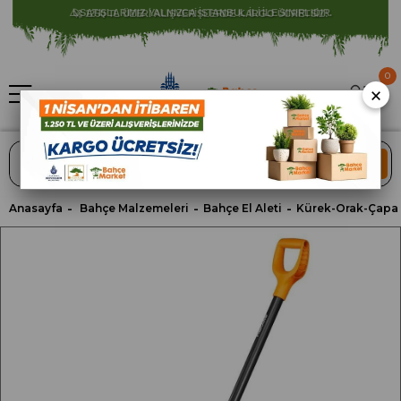
⚠️ SATIŞLARIMIZ YALNIZCA İSTANBUL İLİ İLE SINIRLIDIR.
0
×
ARA
Anasayfa
Bahçe Malzemeleri
Bahçe El Aleti
Kürek-Orak-Çapa