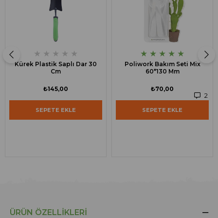
★
★
★
★
★
★
★
★
★
★
Kürek Plastik Saplı Dar 30
Poliwork Bakım Seti Mix
Cm
60*130 Mm
₺145,00
₺70,00
2
SEPETE EKLE
SEPETE EKLE
ÜRÜN ÖZELLIKLERI