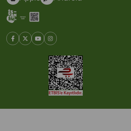
© 2005-2022 Ticimax E Ticaret Yazılımları ve E Ticaret Paketleri /
Ticimax Bilişim Teknolojileri A.Ş. Her Hakkı Saklıdır.