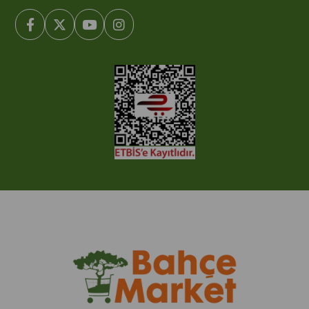
© 2005-2022 Ticimax E Ticaret Yazılımları ve E Ticaret Paketleri /
Ticimax Bilişim Teknolojileri A.Ş. Her Hakkı Saklıdır.