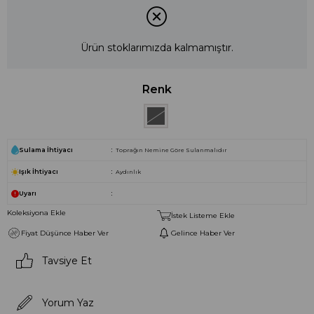
Ürün stoklarımızda kalmamıştır.
Renk
Sulama İhtiyacı
Toprağın Nemine Göre Sulanmalıdır
Işık İhtiyacı
Aydınlık
Uyarı
Koleksiyona Ekle
İstek Listeme Ekle
Fiyat Düşünce Haber Ver
Gelince Haber Ver
Tavsiye Et
Yorum Yaz