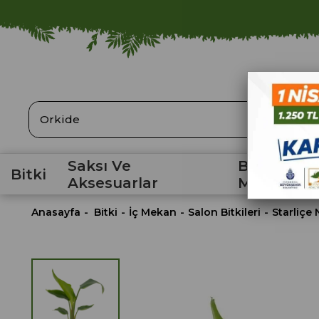
ARA
Saksı Ve
Bahçe
Bitki
Aksesuarlar
Malzemele
Anasayfa
Bitki
İç Mekan
Salon Bitkileri
Starliçe 