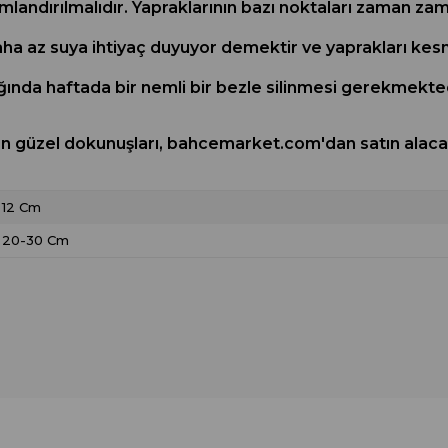
umlandırılmalıdır. Yapraklarının bazı noktaları zaman za
ha az suya ihtiyaç duyuyor demektir ve yaprakları kes
ğında haftada bir nemli bir bezle silinmesi gerekmekte
 en güzel dokunuşları, bahcemarket.com'dan satın alacağ
12 Cm
20-30 Cm