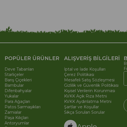
POPÜLER ÜRÜNLER
ALIŞVERİŞ BİLGİLERİ
B
B
F
Deve Tabanları
İptal ve İade Koşulları
Starliçeler
Çerez Politikası
Barış Çiçekleri
Mesafeli Satış Sözleşmesi
Bambular
Gizlilik ve Güvenlik Politikası
Difenbahyalar
Kişisel Verilerin Korunması
Yukalar
KVKK Açık Rıza Metni
Para Ağaçları
KVKK Aydınlatma Metni
Patos Sarmaşıkları
Şartlar ve Koşullar
Zamialar
Sıkça Sorulan Sorular
Paşa Kılıçları
© 
Ti
Antoryumlar
Apple