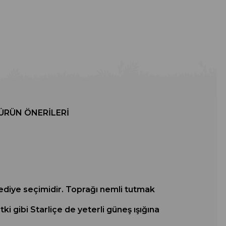
ÜRÜN ÖNERILERI
r hediye seçimidir. Toprağı nemli tutmak
ki gibi Starliçe de yeterli güneş ışığına