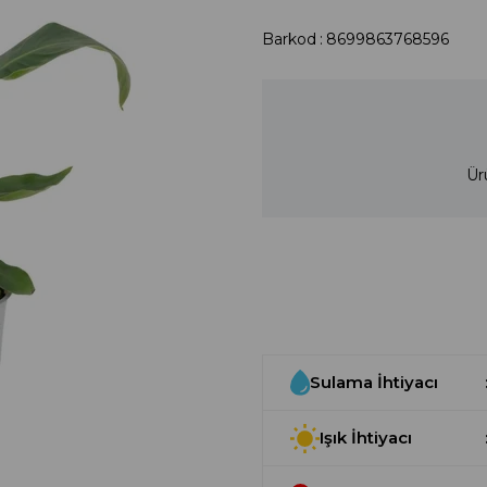
Barkod
:
8699863768596
Ür
Sulama İhtiyacı
Işık İhtiyacı