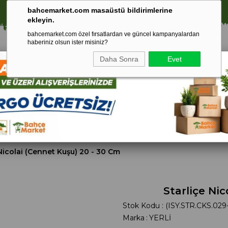
⚠️ SATIŞLARIMIZ YALNIZCA İSTANBUL İLİ İLE SINIRLIDIR.
bahcemarket.com masaüstü bildirimlerine
ekleyin.
bahcemarket.com özel fırsatlardan ve güncel kampanyalardan
haberiniz olsun ister misiniz?
Daha Sonra
Evet
Toprak Ve
Gübreler
To
ri
Torf
Nicolai (Cennet Kuşu) 20 - 30 Cm
Starliçe Ni
Stok Kodu
(ISY.STR.CKS.029
Marka
:
YERLİ