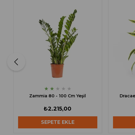
★
★
★
★
★
Zammia 80 - 100 Cm Yeşil
Dracae
₺2.215,00
SEPETE EKLE