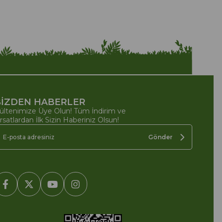
İZDEN HABERLER
ültenimize Üye Olun! Tüm İndirim ve
ırsatlardan İlk Sizin Haberiniz Olsun!
Gönder
2005-2022 Ticimax E Ticaret Yazılımları ve E Ticaret Paketleri /
cimax Bilişim Teknolojileri A.Ş. Her Hakkı Saklıdır.