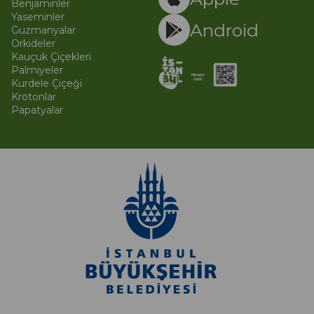
Benjaminler
Yaseminler
Android
Guzmanyalar
Orkideler
Kauçuk Çiçekleri
Palmiyeler
Kurdele Çiçeği
Krotonlar
Papatyalar