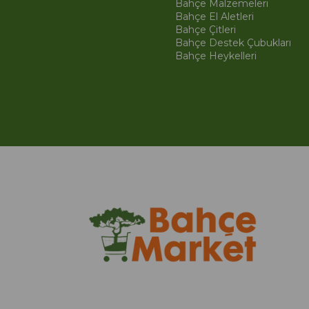
Bahçe Malzemeleri
Bahçe El Aletleri
Bahçe Çitleri
Bahçe Destek Çubukları
Bahçe Heykelleri