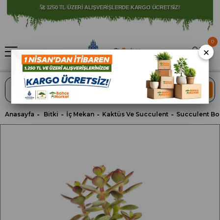
⚠️ SATIŞLARIMIZ YALNIZCA İSTANBUL İLİ İLE SINIRLIDIR.
0
×
ARA
Anasayfa
Bitki
İç Mekan
Kaktüs Ve Succulent
Succulent Bo