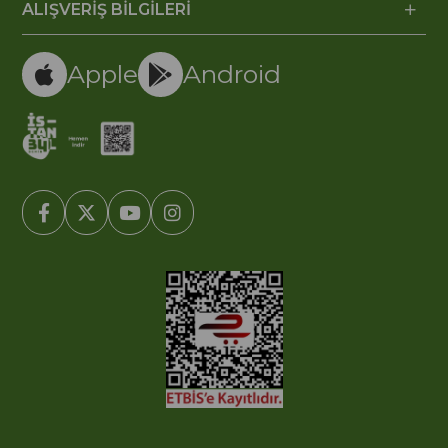
ALIŞVERİŞ BİLGİLERİ
Apple
Android
© 2005-2022 Ticimax E Ticaret Yazılımları ve E Ticaret Paketleri /
Ticimax Bilişim Teknolojileri A.Ş. Her Hakkı Saklıdır.