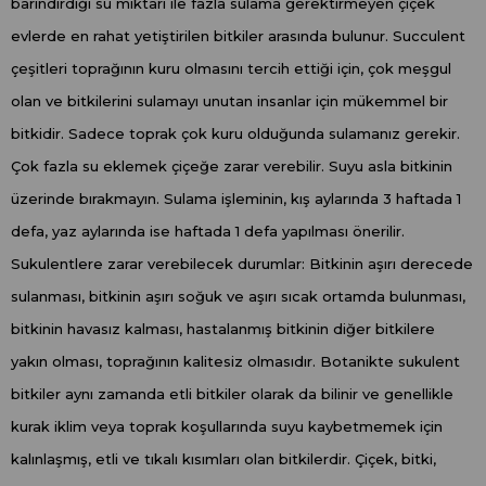
barındırdığı su miktarı ile fazla sulama gerektirmeyen çiçek
evlerde en rahat yetiştirilen bitkiler arasında bulunur. Succulent
çeşitleri toprağının kuru olmasını tercih ettiği için, çok meşgul
olan ve bitkilerini sulamayı unutan insanlar için mükemmel bir
bitkidir. Sadece toprak çok kuru olduğunda sulamanız gerekir.
Çok fazla su eklemek çiçeğe zarar verebilir. Suyu asla bitkinin
üzerinde bırakmayın. Sulama işleminin, kış aylarında 3 haftada 1
defa, yaz aylarında ise haftada 1 defa yapılması önerilir.
Sukulentlere zarar verebilecek durumlar: Bitkinin aşırı derecede
sulanması, bitkinin aşırı soğuk ve aşırı sıcak ortamda bulunması,
bitkinin havasız kalması, hastalanmış bitkinin diğer bitkilere
yakın olması, toprağının kalitesiz olmasıdır. Botanikte sukulent
bitkiler aynı zamanda etli bitkiler olarak da bilinir ve genellikle
kurak iklim veya toprak koşullarında suyu kaybetmemek için
kalınlaşmış, etli ve tıkalı kısımları olan bitkilerdir. Çiçek, bitki,