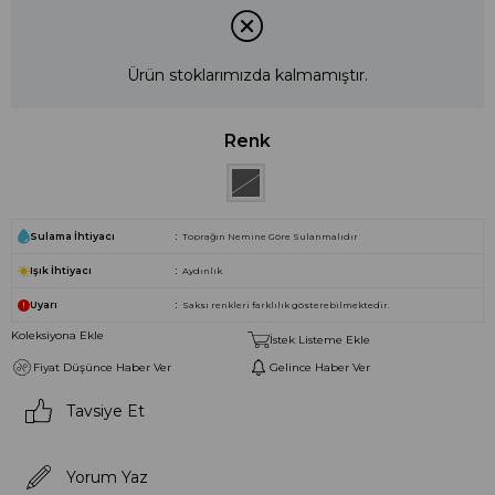
Ürün stoklarımızda kalmamıştır.
Renk
Sulama İhtiyacı
Toprağın Nemine Göre Sulanmalıdır
Işık İhtiyacı
Aydınlık
Uyarı
Saksı renkleri farklılık gösterebilmektedir.
Koleksiyona Ekle
İstek Listeme Ekle
Fiyat Düşünce Haber Ver
Gelince Haber Ver
Tavsiye Et
Yorum Yaz