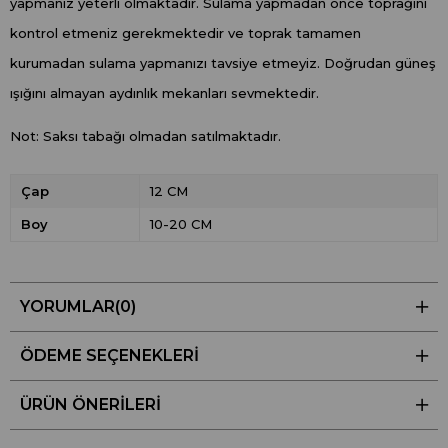
yapmanız yeterli olmaktadır. Sulama yapmadan önce toprağını
kontrol etmeniz gerekmektedir ve toprak tamamen
kurumadan sulama yapmanızı tavsiye etmeyiz. Doğrudan güneş
ışığını almayan aydınlık mekanları sevmektedir.
Not: Saksı tabağı olmadan satılmaktadır.
Çap
12 CM
Boy
10-20 CM
YORUMLAR
(0)
ÖDEME SEÇENEKLERI
ÜRÜN ÖNERILERI