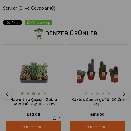
Sorular (0) ve Cevaplar (0)
WhatsApp
BENZER ÜRÜNLER
★
★
★
★
★
★
★
★
★
★
Haworthia Çiçeği - Zebra
Kaktüs Gemengd 10 -20 Cm
Kaktüsü 5,5Ø 10-15 Cm
Yeşil
₺30,00
₺515,00
1
SEPETE EKLE
SEPETE EKLE