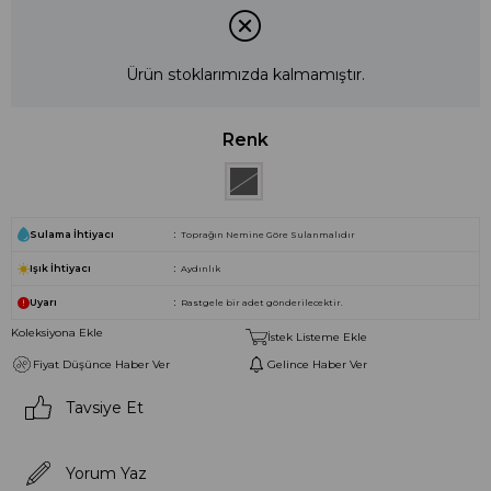
Ürün stoklarımızda kalmamıştır.
Renk
Sulama İhtiyacı
Toprağın Nemine Göre Sulanmalıdır
Işık İhtiyacı
Aydınlık
Uyarı
Rastgele bir adet gönderilecektir.
Koleksiyona Ekle
İstek Listeme Ekle
Fiyat Düşünce Haber Ver
Gelince Haber Ver
Tavsiye Et
Yorum Yaz