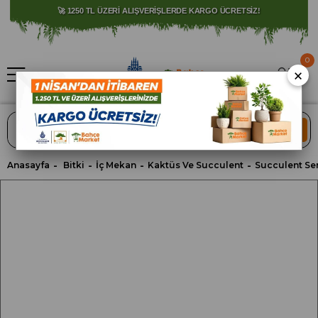
⚠️ SATIŞLARIMIZ YALNIZCA İSTANBUL İLİ İLE SINIRLIDIR.
🚀 1250 TL ÜZERİ ALIŞVERİŞLERDE KARGO ÜCRETSİZ!
0
×
ARA
Anasayfa
Bitki
İç Mekan
Kaktüs Ve Succulent