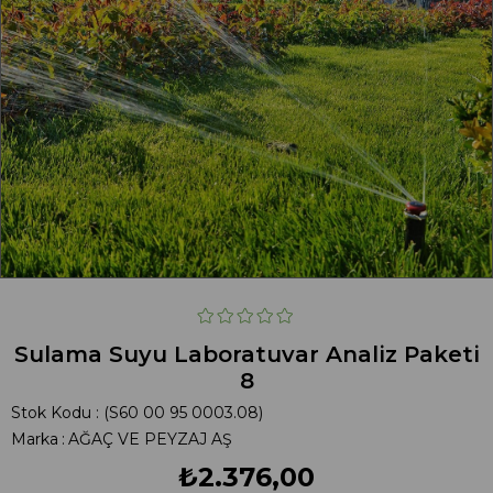
Sulama Suyu Laboratuvar Analiz Paketi
8
Stok Kodu
(S60 00 95 0003.08)
Marka
:
AĞAÇ VE PEYZAJ AŞ
₺2.376,00