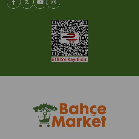
© 2005-2022 Ticimax E Ticaret Yazılımları ve E Ticaret Paketleri /
Ticimax Bilişim Teknolojileri A.Ş. Her Hakkı Saklıdır.