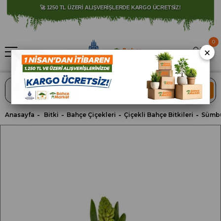
🚀 1250 TL ÜZERİ ALIŞVERİŞLERDE KARGO ÜCRETSİZ!
0
×
ARA
Anasayfa
Bitki
Bahçe Çiçekleri
Çiçekli Bahçe Bitkileri