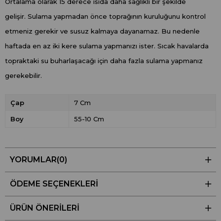
Ortalama olarak 15 derece ısıda daha sağlıklı bir şekilde
gelişir. Sulama yapmadan önce toprağının kuruluğunu kontrol
etmeniz gerekir ve susuz kalmaya dayanamaz. Bu nedenle
haftada en az iki kere sulama yapmanızı ister. Sıcak havalarda
topraktaki su buharlaşacağı için daha fazla sulama yapmanız
gerekebilir.
Çap
7 Cm
Boy
55-10 Cm
YORUMLAR
(0)
ÖDEME SEÇENEKLERI
ÜRÜN ÖNERILERI