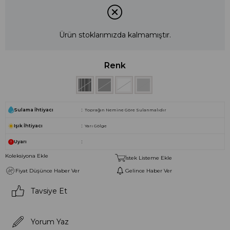
Ürün stoklarımızda kalmamıştır.
Renk
Sulama İhtiyacı
Toprağın Nemine Göre Sulanmalıdır
Işık İhtiyacı
Yarı Gölge
Uyarı
Koleksiyona Ekle
İstek Listeme Ekle
Fiyat Düşünce Haber Ver
Gelince Haber Ver
Tavsiye Et
Yorum Yaz