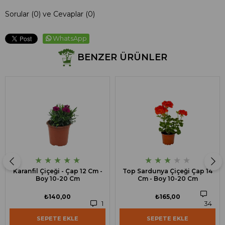
Sorular (0) ve Cevaplar (0)
WhatsApp
BENZER ÜRÜNLER
★
★
★
★
★
★
★
★
★
★
Karanfil Çiçeği - Çap 12 Cm -
Top Sardunya Çiçeği Çap 14
Boy 10-20 Cm
Cm - Boy 10-20 Cm
₺140,00
₺165,00
1
34
SEPETE EKLE
SEPETE EKLE