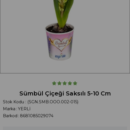
Sümbül Çiçeği Saksılı 5-10 Cm
Stok Kodu
(SGN.SMB.OOO.002-015)
Marka
:
YERLİ
Barkod
:
8681085029074