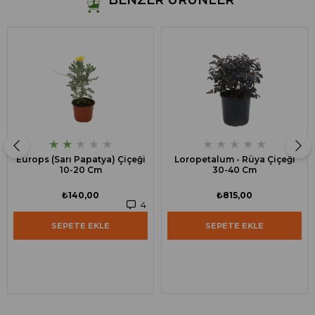
BENZER ÜRÜNLER
★
★
★
★
★
★
★
★
★
★
Europs (Sarı Papatya) Çiçeği
Loropetalum - Rüya Çiçeği
10-20 Cm
30-40 Cm
₺140,00
₺815,00
4
SEPETE EKLE
SEPETE EKLE