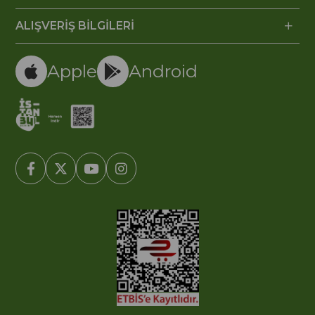
ALIŞVERİŞ BİLGİLERİ
Apple
Android
© 2005-2022 Ticimax E Ticaret Yazılımları ve E Ticaret Paketleri /
Ticimax Bilişim Teknolojileri A.Ş. Her Hakkı Saklıdır.