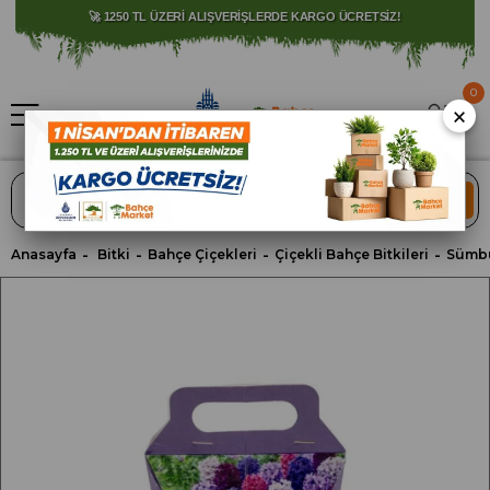
🚀 1250 TL ÜZERİ ALIŞVERİŞLERDE KARGO ÜCRETSİZ!
0
×
ARA
Anasayfa
Bitki
Bahçe Çiçekleri
Çiçekli Bahçe Bitkileri