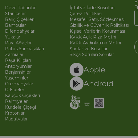
B
F
Deve Tabanları
İptal ve İade Koşulları
Starliçeler
Çerez Politikası
Barış Çiçekleri
Mesafeli Satış Sözleşmesi
Bambular
Gizlilik ve Güvenlik Politikası
Difenbahyalar
Kişisel Verilerin Korunması
Yukalar
KVKK Açık Rıza Metni
Para Ağaçları
KVKK Aydınlatma Metni
Patos Sarmaşıkları
Şartlar ve Koşullar
Zamialar
Sıkça Sorulan Sorular
Paşa Kılıçları
© 
Ti
Antoryumlar
Apple
Benjaminler
Yaseminler
Android
Guzmanyalar
Orkideler
Kauçuk Çiçekleri
Palmiyeler
Kurdele Çiçeği
Krotonlar
Papatyalar