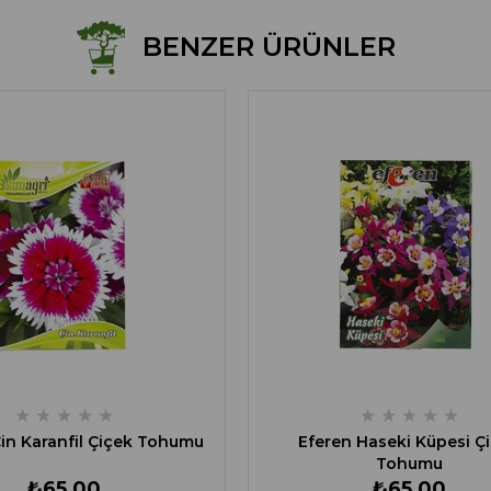
BENZER ÜRÜNLER
★
★
★
★
★
★
★
★
★
★
in Karanfil Çiçek Tohumu
Eferen Haseki Küpesi Ç
Tohumu
₺65,00
₺65,00