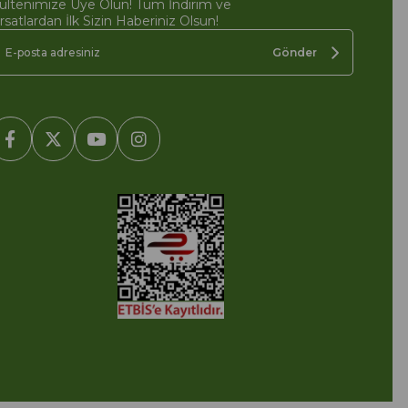
ültenimize Üye Olun! Tüm İndirim ve
ırsatlardan İlk Sizin Haberiniz Olsun!
Gönder
2005-2022 Ticimax E Ticaret Yazılımları ve E Ticaret Paketleri /
cimax Bilişim Teknolojileri A.Ş. Her Hakkı Saklıdır.