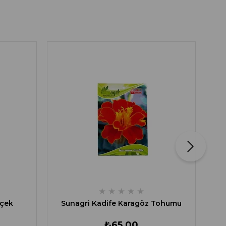
Su
★
★
★
★
★
içek
Sunagri Kadife Karagöz Tohumu
₺65,00