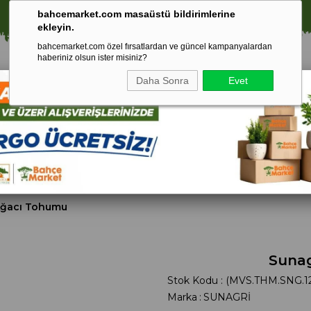
⚠️ SATIŞLARIMIZ YALNIZCA İSTANBUL İLİ İLE SINIRLIDIR.
bahcemarket.com masaüstü bildirimlerine
ekleyin.
bahcemarket.com özel fırsatlardan ve güncel kampanyalardan
haberiniz olsun ister misiniz?
Daha Sonra
Evet
Toprak Ve
Gübreler
To
ri
Torf
 Ağacı Tohumu
Sunag
Stok Kodu
(MVS.THM.SNG.1
Marka
:
SUNAGRİ