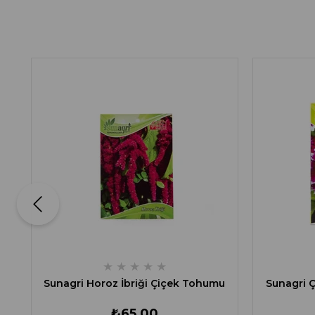
★
★
★
★
★
Sunagri Horoz İbriği Çiçek Tohumu
Sunagri Ç
₺65,00