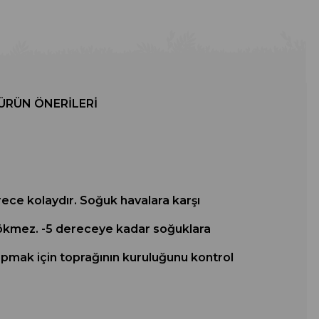
ÜRÜN ÖNERILERI
rece kolaydır. Soğuk havalara karşı
 dökmez. -5 dereceye kadar soğuklara
apmak için toprağının kuruluğunu kontrol