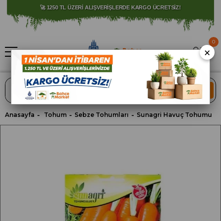
⚠️ SATIŞLARIMIZ YALNIZCA İSTANBUL İLİ İLE SINIRLIDIR.
🚀 1250 TL ÜZERİ ALIŞVERİŞLERDE KARGO ÜCRETSİZ!
0
×
ARA
Anasayfa
Tohum
Sebze Tohumları
Sunagri Havuç Tohumu