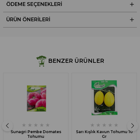
ÖDEME SEÇENEKLERI
ÜRÜN ÖNERILERI
BENZER ÜRÜNLER
★
★
★
★
★
★
★
★
★
★
Sunagri Pembe Domates
Sarı Kışlık Kavun Tohumu 10
Tohumu
Gr