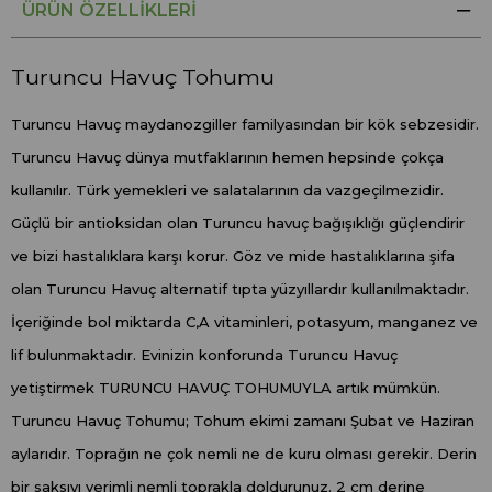
ÜRÜN ÖZELLIKLERI
Turuncu Havuç Tohumu
Turuncu Havuç maydanozgiller familyasından bir kök sebzesidir.
Turuncu Havuç dünya mutfaklarının hemen hepsinde çokça
kullanılır. Türk yemekleri ve salatalarının da vazgeçilmezidir.
Güçlü bir antioksidan olan Turuncu havuç bağışıklığı güçlendirir
ve bizi hastalıklara karşı korur. Göz ve mide hastalıklarına şifa
olan Turuncu Havuç alternatif tıpta yüzyıllardır kullanılmaktadır.
İçeriğinde bol miktarda C,A vitaminleri, potasyum, manganez ve
lif bulunmaktadır. Evinizin konforunda Turuncu Havuç
yetiştirmek TURUNCU HAVUÇ TOHUMUYLA artık mümkün.
Turuncu Havuç Tohumu; Tohum ekimi zamanı Şubat ve Haziran
aylarıdır. Toprağın ne çok nemli ne de kuru olması gerekir. Derin
bir saksıyı verimli nemli toprakla doldurunuz. 2 cm derine