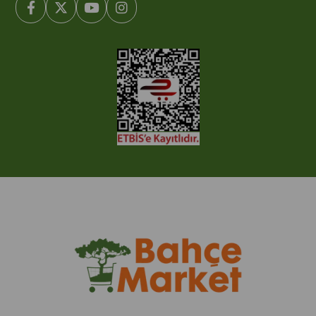
© 2005-2022 Ticimax E Ticaret Yazılımları ve E Ticaret Paketleri /
Ticimax Bilişim Teknolojileri A.Ş. Her Hakkı Saklıdır.