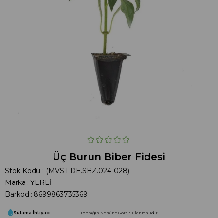
Üç Burun Biber Fidesi
Stok Kodu
(MVS.FDE.SBZ.024-028)
Marka
:
YERLİ
Barkod
:
8699863735369
Sulama İhtiyacı
Toprağın Nemine Göre Sulanmalıdır