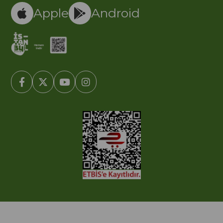
Apple
Android
© 2005-2022 Ticimax E Ticaret Yazılımları ve E Ticaret Paketleri /
Ticimax Bilişim Teknolojileri A.Ş. Her Hakkı Saklıdır.