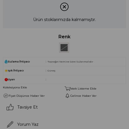
Ürün stoklarımızda kalmamıştır.
Renk
Sulama İhtiyacı
Toprağın Nemine Göre Sulanmalıdır
Işık İhtiyacı
Güneş
Uyarı
Koleksiyona Ekle
İstek Listeme Ekle
Fiyat Düşünce Haber Ver
Gelince Haber Ver
Tavsiye Et
Yorum Yaz