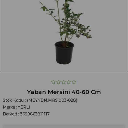
Yaban Mersini 40-60 Cm
Stok Kodu
(MEY.YBN.MRS.003-028)
Marka
:
YERLİ
Barkod
:
8699863811117