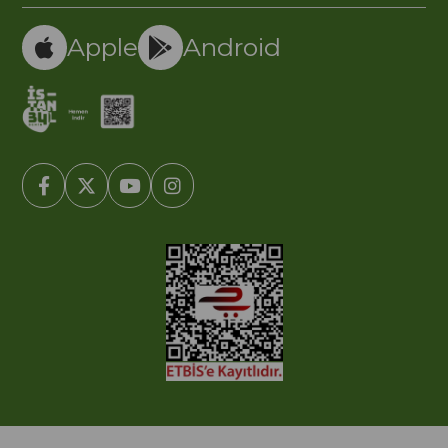
Apple
Android
© 2005-2022 Ticimax E Ticaret Yazılımları ve E Ticaret Paketleri /
Ticimax Bilişim Teknolojileri A.Ş. Her Hakkı Saklıdır.