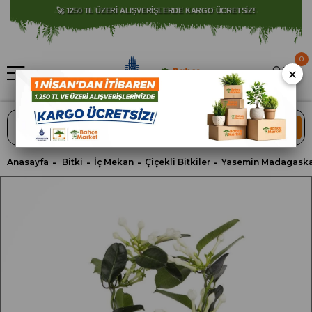
⚠️ SATIŞLARIMIZ YALNIZCA İSTANBUL İLİ İLE SINIRLIDIR.
0
×
ARA
Anasayfa
Bitki
İç Mekan
Çiçekli Bitkiler