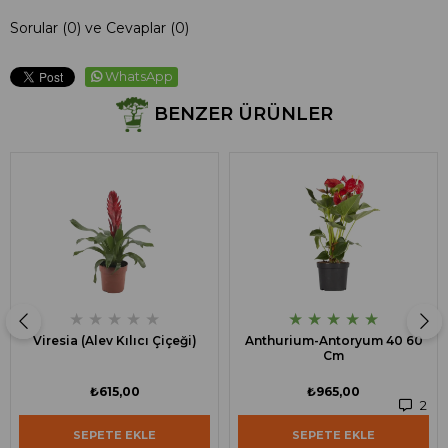
Sorular (0) ve Cevaplar (0)
WhatsApp
BENZER ÜRÜNLER
★
★
★
★
★
★
★
★
★
★
Viresia (Alev Kılıcı Çiçeği)
Anthurium-Antoryum 40 60
Cm
₺615,00
₺965,00
2
SEPETE EKLE
SEPETE EKLE