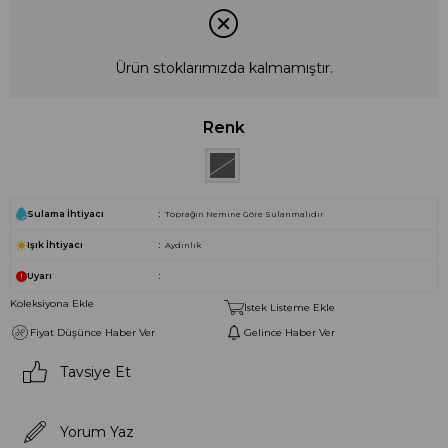
Ürün stoklarımızda kalmamıştır.
Renk
Sulama İhtiyacı
Toprağın Nemine Göre Sulanmalıdır
Işık İhtiyacı
Aydınlık
Uyarı
Koleksiyona Ekle
İstek Listeme Ekle
Fiyat Düşünce Haber Ver
Gelince Haber Ver
Tavsiye Et
Yorum Yaz