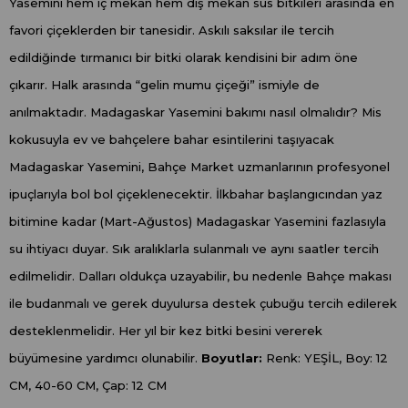
Yasemini hem iç mekan hem dış mekan süs bitkileri arasında en
favori çiçeklerden bir tanesidir. Askılı saksılar ile tercih
edildiğinde tırmanıcı bir bitki olarak kendisini bir adım öne
çıkarır. Halk arasında “gelin mumu çiçeği” ismiyle de
anılmaktadır. Madagaskar Yasemini bakımı nasıl olmalıdır? Mis
kokusuyla ev ve bahçelere bahar esintilerini taşıyacak
Madagaskar Yasemini, Bahçe Market uzmanlarının profesyonel
ipuçlarıyla bol bol çiçeklenecektir. İlkbahar başlangıcından yaz
bitimine kadar (Mart-Ağustos) Madagaskar Yasemini fazlasıyla
su ihtiyacı duyar. Sık aralıklarla sulanmalı ve aynı saatler tercih
edilmelidir. Dalları oldukça uzayabilir, bu nedenle Bahçe makası
ile budanmalı ve gerek duyulursa destek çubuğu tercih edilerek
desteklenmelidir. Her yıl bir kez bitki besini vererek
büyümesine yardımcı olunabilir.
Boyutlar:
Renk: YEŞİL, Boy: 12
CM, 40-60 CM, Çap: 12 CM