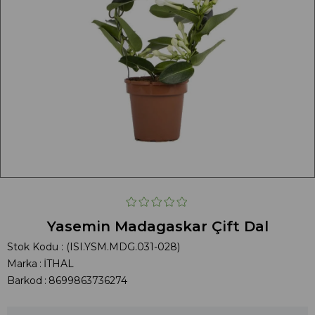
Yasemin Madagaskar Çift Dal
Stok Kodu
(ISI.YSM.MDG.031-028)
Marka
:
İTHAL
Barkod
:
8699863736274