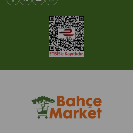
© 2005-2022 Ticimax E Ticaret Yazılımları ve E Ticaret Paketleri /
Ticimax Bilişim Teknolojileri A.Ş. Her Hakkı Saklıdır.