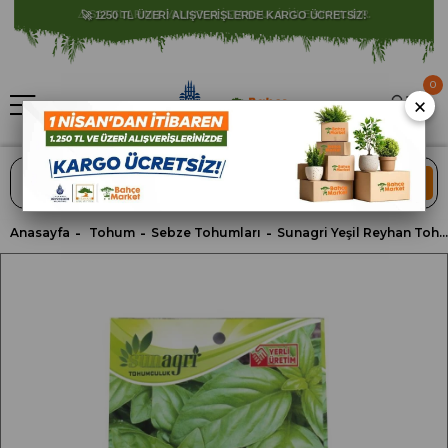
⚠️ SATIŞLARIMIZ YALNIZCA İSTANBUL İLİ İLE SINIRLIDIR.
0
×
ARA
Anasayfa
Tohum
Sebze Tohumları
Sunagri Yeşil Reyhan Tohumu