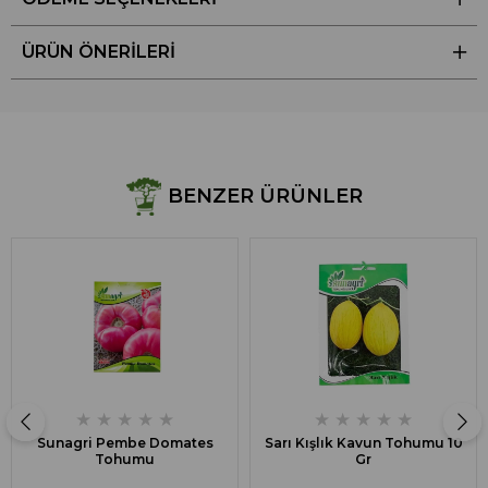
ÜRÜN ÖNERILERI
BENZER ÜRÜNLER
★
★
★
★
★
★
★
★
★
★
Sunagri Pembe Domates
Sarı Kışlık Kavun Tohumu 10
Tohumu
Gr