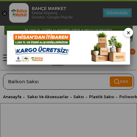
BAHÇE MARKET
Görüntüle
Online Alışveriş
Ücretsiz -Google Play'de
×
🚀 1250 TL ÜZERİ ALIŞVERİŞLERDE KARGO ÜCRETSİZ!
0
ARA
Anasayfa
Saksı Ve Aksesuarlar
Saksı
Plastik Saksı