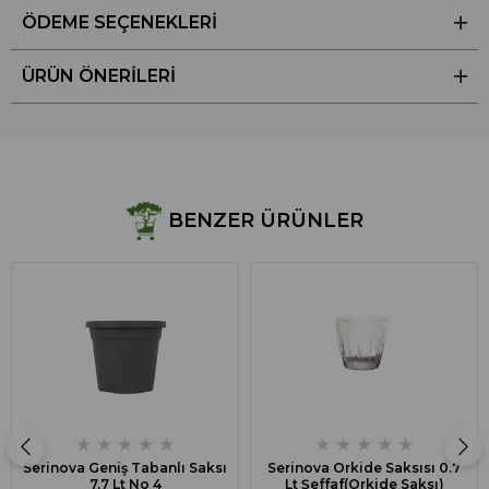
ÖDEME SEÇENEKLERI
ÜRÜN ÖNERILERI
BENZER ÜRÜNLER
★
★
★
★
★
★
★
★
★
★
Serinova Geniş Tabanlı Saksı
Serinova Orkide Saksısı 0.7
7,7 Lt No 4
Lt Şeffaf(Orkide Saksı)