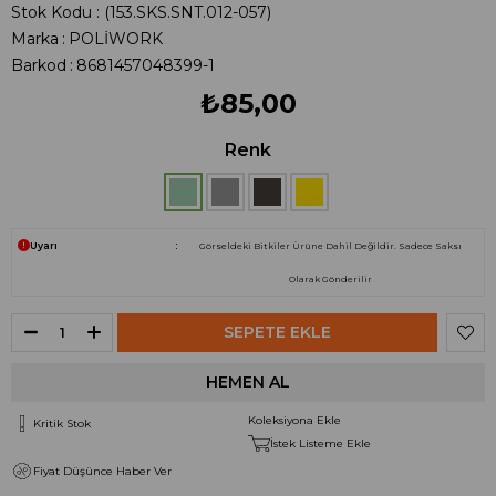
Stok Kodu
(153.SKS.SNT.012-057)
Marka
:
POLİWORK
Barkod
:
8681457048399-1
₺85,00
Renk
Uyarı
Görseldeki Bitkiler Ürüne Dahil Değildir. Sadece Saksı
Olarak Gönderilir
Koleksiyona Ekle
Kritik Stok
İstek Listeme Ekle
Fiyat Düşünce Haber Ver