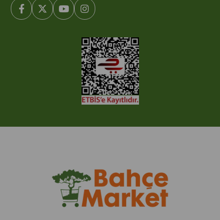
© 2005-2022 Ticimax E Ticaret Yazılımları ve E Ticaret Paketleri /
Ticimax Bilişim Teknolojileri A.Ş. Her Hakkı Saklıdır.