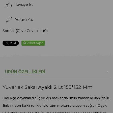
Tavsiye Et
Yorum Yaz
Sorular (0) ve Cevaplar (0)
WhatsApp
ÜRÜN ÖZELLIKLERI
Yuvarlak Saksı Ayaklı 2 Lt 155*152 Mm
Oldukça dayanıklıdır, iç ve dış mekanda uzun zaman kullanılabilir.
Birbirinden farklı renkleriyle tüm mekanlara uyum sağlar. Çiçek
ve bitkiler için idealdir. Bu modelimiz farklı renk seçenekleri ile