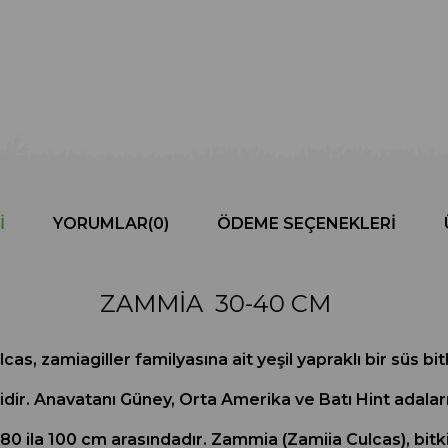
I
YORUMLAR
(0)
ÖDEME SEÇENEKLERI
ZAMMİA 30-40 CM
, zamiagiller familyasına ait yeşil yapraklı bir süs bi
didir. Anavatanı Güney, Orta Amerika ve Batı Hint adala
 80 ila 100 cm arasındadır. Zammia (Zamiia Culcas), bitk