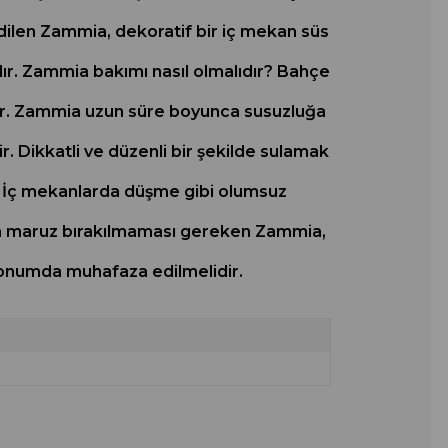
 edilen Zammia, dekoratif bir iç mekan süs
dır. Zammia bakımı nasıl olmalıdır? Bahçe
ır. Zammia uzun süre boyunca susuzluğa
lir. Dikkatli ve düzenli bir şekilde sulamak
ir. İç mekanlarda düşme gibi olumsuz
ğına maruz bırakılmaması gereken Zammia,
 konumda muhafaza edilmelidir.