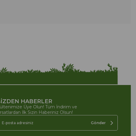
İZDEN HABERLER
ültenimize Üye Olun! Tüm İndirim ve
ırsatlardan İlk Sizin Haberiniz Olsun!
Gönder