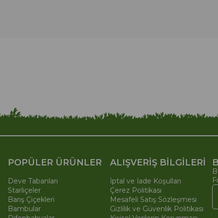
POPÜLER ÜRÜNLER
ALIŞVERİŞ BİLGİLERİ
B
B
F
Deve Tabanları
İptal ve İade Koşulları
Starliçeler
Çerez Politikası
Barış Çiçekleri
Mesafeli Satış Sözleşmesi
Bambular
Gizlilik ve Güvenlik Politikası