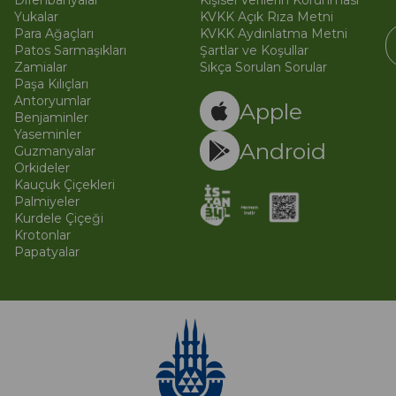
Difenbahyalar
Kişisel Verilerin Korunması
Yukalar
KVKK Açık Rıza Metni
Para Ağaçları
KVKK Aydınlatma Metni
Patos Sarmaşıkları
Şartlar ve Koşullar
Zamialar
Sıkça Sorulan Sorular
Paşa Kılıçları
© 
Ti
Antoryumlar
Apple
Benjaminler
Yaseminler
Android
Guzmanyalar
Orkideler
Kauçuk Çiçekleri
Palmiyeler
Kurdele Çiçeği
Krotonlar
Papatyalar