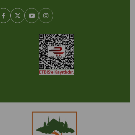
2005-2022 Ticimax E Ticaret Yazılımları ve E Ticaret Paketleri /
cimax Bilişim Teknolojileri A.Ş. Her Hakkı Saklıdır.