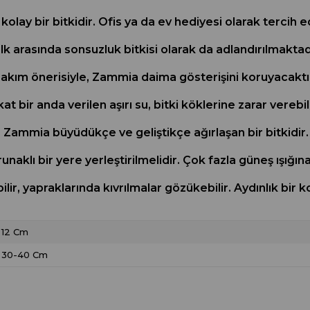
kolay bir bitkidir. Ofis ya da ev hediyesi olarak tercih
lk arasında sonsuzluk bitkisi olarak da adlandırılmakta
bakım önerisiyle, Zammia daima gösterişini koruyacakt
at bir anda verilen aşırı su, bitki köklerine zarar verebi
ir. Zammia büyüdükçe ve geliştikçe ağırlaşan bir bitkid
naklı bir yere yerleştirilmelidir. Çok fazla güneş ışı
ir, yapraklarında kıvrılmalar gözükebilir. Aydınlık bir
12 Cm
30-40 Cm