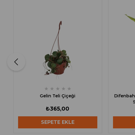
★
★
★
★
★
Gelin Teli Çiçeği
Difenbah
₺365,00
SEPETE EKLE