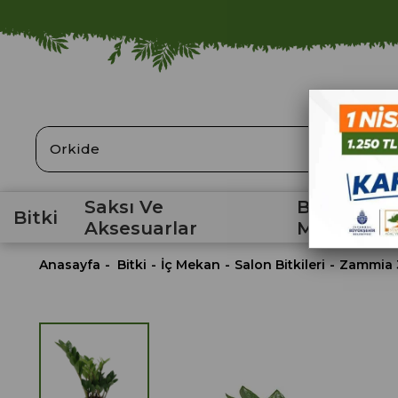
ARA
Saksı Ve
Bahçe
Bitki
Aksesuarlar
Malzemele
Anasayfa
Bitki
İç Mekan
Salon Bitkileri
Zammia 