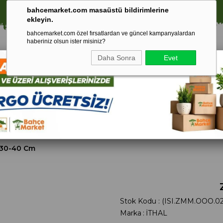
🚀 1250 TL ÜZERİ ALIŞVERİŞLERDE KARGO ÜCRETSİZ!
bahcemarket.com masaüstü bildirimlerine
ekleyin.
bahcemarket.com özel fırsatlardan ve güncel kampanyalardan
haberiniz olsun ister misiniz?
Daha Sonra
Evet
Toprak Ve
Gübreler
To
ri
Torf
30-40 Cm
Stok Kodu
(ISI.ZMM.OOO.02
Marka
:
İTHAL