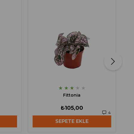
★
★
★
★
★
Fittonia
₺105,00
4
SEPETE EKLE