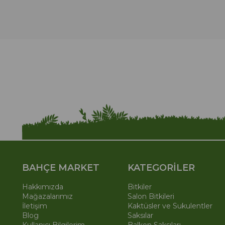
BAHÇE MARKET
KATEGORİLER
Hakkımızda
Bitkiler
Mağazalarımız
Salon Bitkileri
İletişim
Kaktüsler ve Sukulentler
Blog
Saksılar