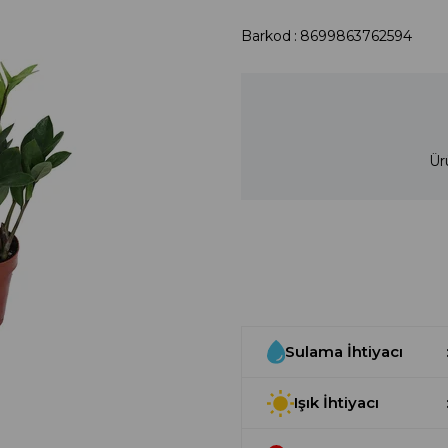
Barkod
:
8699863762594
Ür
Sulama İhtiyacı
Işık İhtiyacı