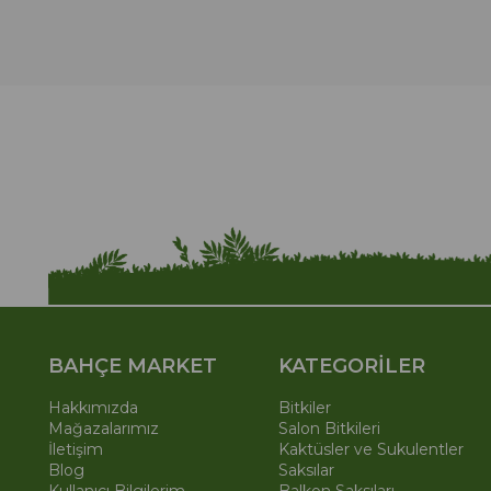
BAHÇE MARKET
KATEGORİLER
Hakkımızda
Bitkiler
Mağazalarımız
Salon Bitkileri
İletişim
Kaktüsler ve Sukulentler
Blog
Saksılar