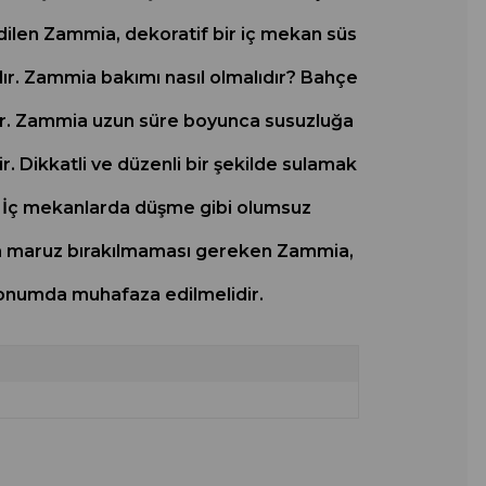
 edilen Zammia, dekoratif bir iç mekan süs
dır. Zammia bakımı nasıl olmalıdır? Bahçe
ır. Zammia uzun süre boyunca susuzluğa
lir. Dikkatli ve düzenli bir şekilde sulamak
ir. İç mekanlarda düşme gibi olumsuz
ğına maruz bırakılmaması gereken Zammia,
 konumda muhafaza edilmelidir.