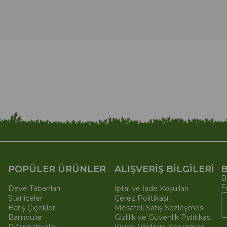
POPÜLER ÜRÜNLER
ALIŞVERİŞ BİLGİLERİ
B
B
F
Deve Tabanları
İptal ve İade Koşulları
Starliçeler
Çerez Politikası
Barış Çiçekleri
Mesafeli Satış Sözleşmesi
Bambular
Gizlilik ve Güvenlik Politikası