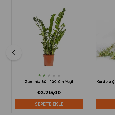
★
★
★
★
★
Zammia 80 - 100 Cm Yeşil
Kurdele Çi
₺2.215,00
SEPETE EKLE