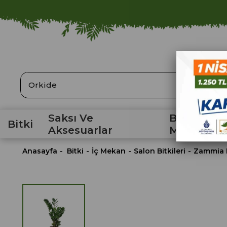
ARA
Saksı Ve
Bahçe
Bitki
Aksesuarlar
Malzemele
Anasayfa
Bitki
İç Mekan
Salon Bitkileri
Zammia B