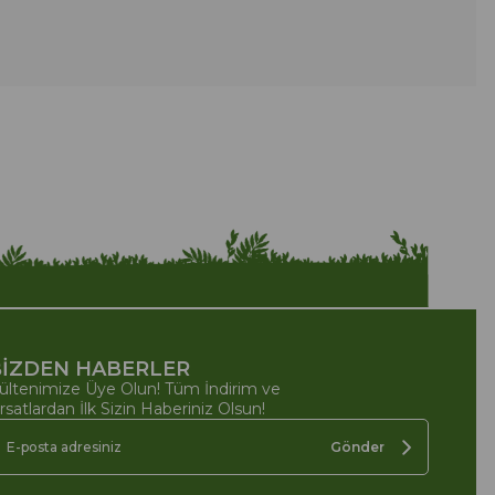
İZDEN HABERLER
ültenimize Üye Olun! Tüm İndirim ve
ırsatlardan İlk Sizin Haberiniz Olsun!
Gönder