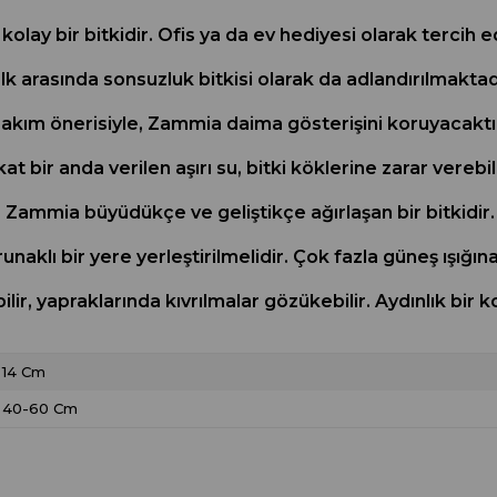
kolay bir bitkidir. Ofis ya da ev hediyesi olarak tercih
lk arasında sonsuzluk bitkisi olarak da adlandırılmakta
bakım önerisiyle, Zammia daima gösterişini koruyacakt
at bir anda verilen aşırı su, bitki köklerine zarar verebi
ir. Zammia büyüdükçe ve geliştikçe ağırlaşan bir bitkid
naklı bir yere yerleştirilmelidir. Çok fazla güneş ışı
ir, yapraklarında kıvrılmalar gözükebilir. Aydınlık bir
14 Cm
40-60 Cm