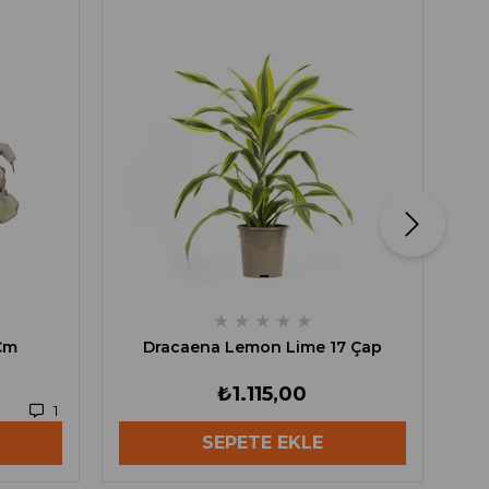
A
★
★
★
★
★
Cm
Dracaena Lemon Lime 17 Çap
₺1.115,00
1
SEPETE EKLE