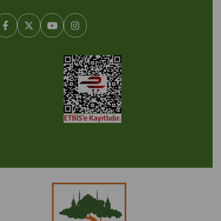
2005-2022 Ticimax E Ticaret Yazılımları ve E Ticaret Paketleri /
cimax Bilişim Teknolojileri A.Ş. Her Hakkı Saklıdır.