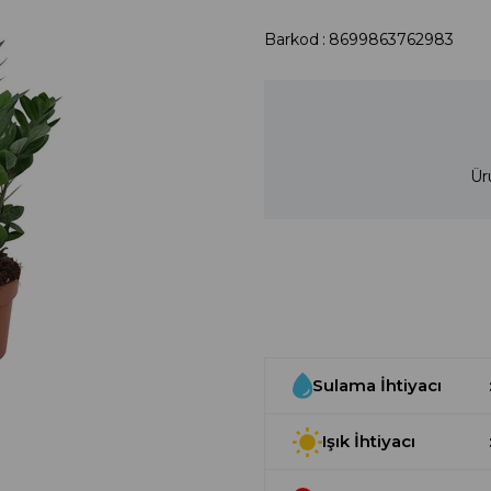
Barkod
:
8699863762983
Ür
Sulama İhtiyacı
Işık İhtiyacı