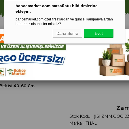
⚠️ SATIŞLARIMIZ YALNIZCA İSTANBUL İLİ İLE SINIRLIDIR.
bahcemarket.com masaüstü bildirimlerine
ekleyin.
bahcemarket.com özel fırsatlardan ve güncel kampanyalardan
haberiniz olsun ister misiniz?
Daha Sonra
Evet
Toprak Ve
Gübreler
To
ri
Torf
itkisi 40-60 Cm
Zam
Stok Kodu
(ISI.ZMM.OOO.03
Marka
:
İTHAL