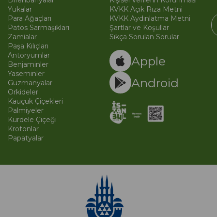
Difenbahyalar
Kişisel Verilerin Korunması
Yukalar
KVKK Açık Rıza Metni
Para Ağaçları
KVKK Aydınlatma Metni
Patos Sarmaşıkları
Şartlar ve Koşullar
Zamialar
Sıkça Sorulan Sorular
Paşa Kılıçları
© 
Ti
Antoryumlar
Apple
Benjaminler
Yaseminler
Android
Guzmanyalar
Orkideler
Kauçuk Çiçekleri
Palmiyeler
Kurdele Çiçeği
Krotonlar
Papatyalar