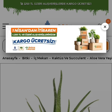
⚠️ SATIŞLARIMIZ YALNIZCA İSTANBUL İLİ İLE SINIRLIDIR.
🚀 1250 TL ÜZERİ ALIŞVERİŞLERDE KARGO ÜCRETSİZ!
0
×
ARA
Anasayfa
Bitki
İç Mekan
Kaktüs Ve Succulent
Aloe Vera Yeşi