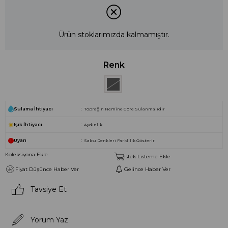
Ürün stoklarımızda kalmamıştır.
Renk
Sulama İhtiyacı
Toprağın Nemine Göre Sulanmalıdır
Işık İhtiyacı
Aydınlık
Uyarı
Saksı Renkleri Farklılık Gösterir
Koleksiyona Ekle
İstek Listeme Ekle
Fiyat Düşünce Haber Ver
Gelince Haber Ver
Tavsiye Et
Yorum Yaz