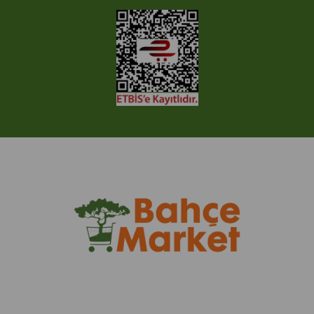
Ticimax Bilişim Teknolojileri A.Ş. Her Hakkı Saklıdır.