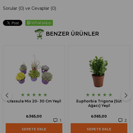
Sorular (0) ve Cevaplar (0)
WhatsApp
BENZER ÜRÜNLER
★
★
★
★
★
★
★
★
★
★
Crassula Mix 20- 30 Cm Yeşil
Euphorbia Trigona (Süt
Ağacı) Yeşil
₺365,00
₺365,00
1
2
SEPETE EKLE
SEPETE EKLE