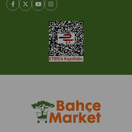
© 2005-2022 Ticimax E Ticaret Yazılımları ve E Ticaret Paketleri /
Ticimax Bilişim Teknolojileri A.Ş. Her Hakkı Saklıdır.