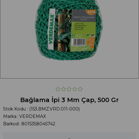
Bağlama İpi 3 Mm Çap, 500 Gr
Stok Kodu
(153.BMZ.VRD.011-000)
Marka
:
VERDEMAX
Barkod
:
8015358045742