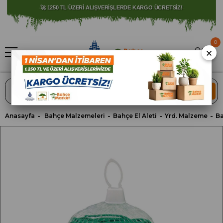
⚠️ SATIŞLARIMIZ YALNIZCA İSTANBUL İLİ İLE SINIRLIDIR.
0
×
ARA
Anasayfa
Bahçe Malzemeleri
Bahçe El Aleti
Yrd. Malzeme