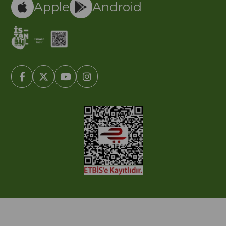
Apple
Android
© 2005-2022 Ticimax E Ticaret Yazılımları ve E Ticaret Paketleri /
Ticimax Bilişim Teknolojileri A.Ş. Her Hakkı Saklıdır.