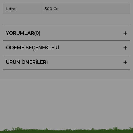
Litre
500 Cc
YORUMLAR
(0)
ÖDEME SEÇENEKLERI
ÜRÜN ÖNERILERI