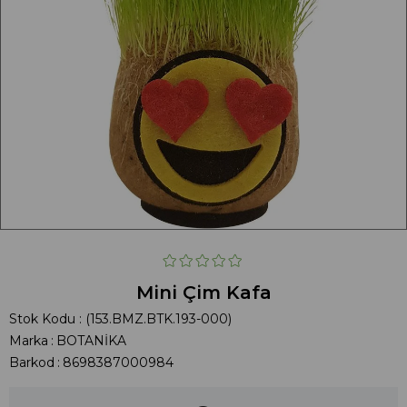
Mini Çim Kafa
Stok Kodu
(153.BMZ.BTK.193-000)
Marka
:
BOTANİKA
Barkod
:
8698387000984