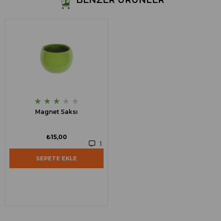
BENZER ÜRÜNLER
★
★
★
★
★
Magnet Saksı
₺15,00
1
SEPETE EKLE