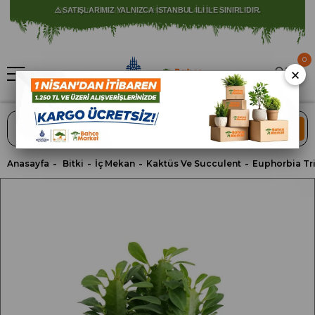
⚠️ SATIŞLARIMIZ YALNIZCA İSTANBUL İLİ İLE SINIRLIDIR.
0
×
ARA
Anasayfa
Bitki
İç Mekan
Kaktüs Ve Succulent