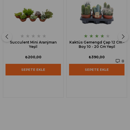
★
★
★
★
★
★
★
★
★
★
Succulent Mini Aranjman
Kaktüs Gemengd Çap 12 Cm -
Yeşil
Boy 10 - 20 Cm Yeşil
₺200,00
₺390,00
8
SEPETE EKLE
SEPETE EKLE