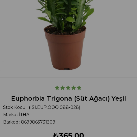
Euphorbia Trigona (Süt Ağacı) Yeşil
Stok Kodu
(ISI.EUP.OOO.088-028)
Marka
:
İTHAL
Barkod
:
8699863731309
₺365,00