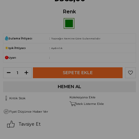
Renk
Sulama İhtiyacı
Toprağın Nemine Göre Sulanmalıdır
Işık İhtiyacı
Aydınlık
Uyarı
Koleksiyona Ekle
Kritik Stok
İstek Listeme Ekle
Fiyat Düşünce Haber Ver
Tavsiye Et