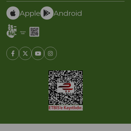
Apple
Android
© 2005-2022 Ticimax E Ticaret Yazılımları ve E Ticaret Paketleri /
Ticimax Bilişim Teknolojileri A.Ş. Her Hakkı Saklıdır.