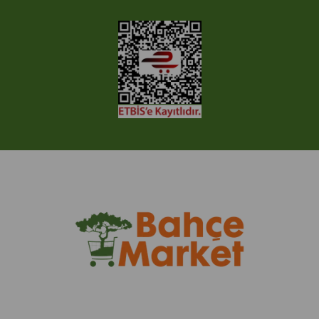
© 2005-2022 Ticimax E Ticaret Yazılımları ve E Ticaret Paketleri /
Ticimax Bilişim Teknolojileri A.Ş. Her Hakkı Saklıdır.