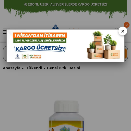
⚠️ SATIŞLARIMIZ YALNIZCA İSTANBUL İLİ İLE SINIRLIDIR.
0
×
ARA
Anasayfa
Tükendi
Genel Bitki Besini