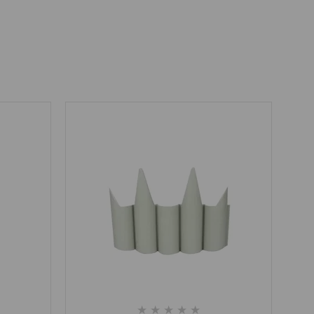
★
★
★
★
★