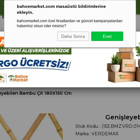
⚠️ SATIŞLARIMIZ YALNIZCA İSTANBUL İLİ İLE SINIRLIDIR.
bahcemarket.com masaüstü bildirimlerine
ekleyin.
bahcemarket.com özel fırsatlardan ve güncel kampanyalardan
haberiniz olsun ister misiniz?
Daha Sonra
Evet
Toprak Ve
Gübreler
To
ri
Torf
eyebilen Bambu Çit 180X150 Cm
Genişleye
Stok Kodu
(153.BMZ.VRD.01
Marka
:
VERDEMAX