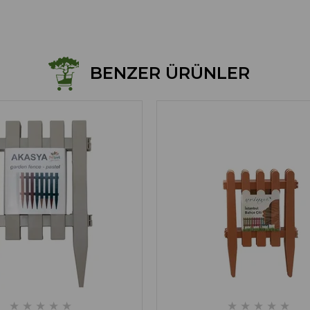
BENZER ÜRÜNLER
★
★
★
★
★
★
★
★
★
★