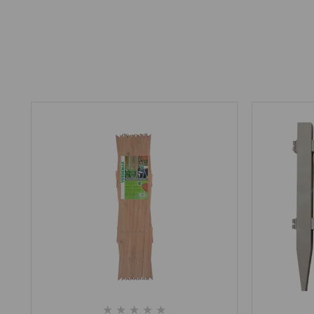
★
★
★
★
★