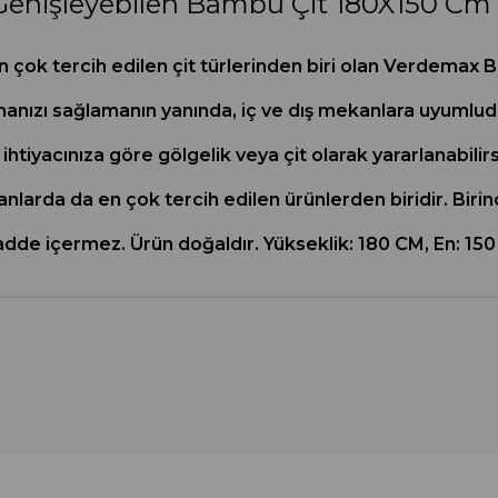
Genişleyebilen Bambu Çit 180X150 Cm
 çok tercih edilen çit türlerinden biri olan Verdemax Bamb
anızı sağlamanın yanında, iç ve dış mekanlara uyumludur
 ihtiyacınıza göre gölgelik veya çit olarak yararlanabilir
larda da en çok tercih edilen ürünlerden biridir. Birinc
adde içermez. Ürün doğaldır. Yükseklik: 180 CM, En: 150