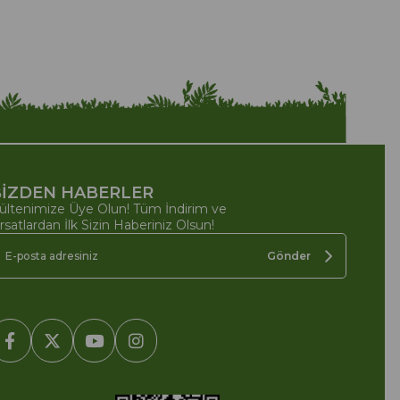
İZDEN HABERLER
ültenimize Üye Olun! Tüm İndirim ve
ırsatlardan İlk Sizin Haberiniz Olsun!
Gönder
2005-2022 Ticimax E Ticaret Yazılımları ve E Ticaret Paketleri /
cimax Bilişim Teknolojileri A.Ş. Her Hakkı Saklıdır.