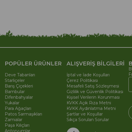
POPÜLER ÜRÜNLER
ALIŞVERİŞ BİLGİLERİ
B
B
F
Deve Tabanları
İptal ve İade Koşulları
Starliçeler
Çerez Politikası
Barış Çiçekleri
Mesafeli Satış Sözleşmesi
Bambular
Gizlilik ve Güvenlik Politikası
Difenbahyalar
Kişisel Verilerin Korunması
Yukalar
KVKK Açık Rıza Metni
Para Ağaçları
KVKK Aydınlatma Metni
Patos Sarmaşıkları
Şartlar ve Koşullar
Zamialar
Sıkça Sorulan Sorular
Paşa Kılıçları
© 
Ti
Antoryumlar