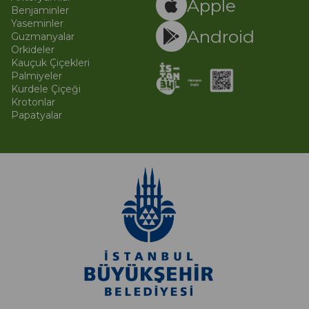
Apple
Benjaminler
Yaseminler
Android
Guzmanyalar
Orkideler
Kauçuk Çiçekleri
Palmiyeler
Kurdele Çiçeği
Krotonlar
Papatyalar