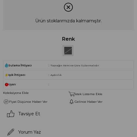
Ürün stoklarımızda kalmamıştır.
Renk
Sulama İhtiyacı
Toprağın Nemine Göre Sulanmalıdır
Işık İhtiyacı
Aydınlık
Uyarı
Koleksiyona Ekle
İstek Listeme Ekle
Fiyat Düşünce Haber Ver
Gelince Haber Ver
Tavsiye Et
Yorum Yaz