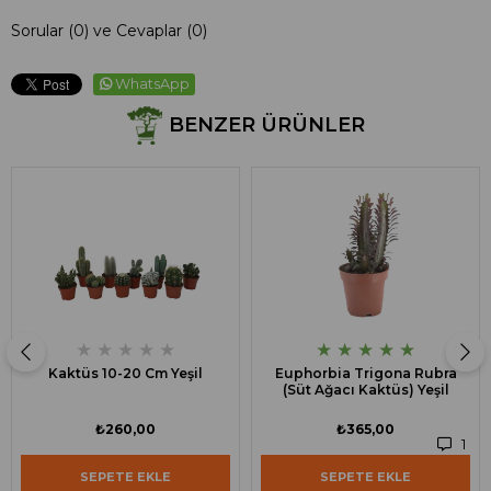
Sorular (0) ve Cevaplar (0)
WhatsApp
BENZER ÜRÜNLER
★
★
★
★
★
★
★
★
★
★
Kaktüs 10-20 Cm Yeşil
Euphorbia Trigona Rubra
(Süt Ağacı Kaktüs) Yeşil
₺260,00
₺365,00
1
SEPETE EKLE
SEPETE EKLE