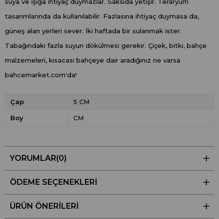
suya ve ışığa ihtiyaç duymazlar. Saksıda yetişir. Teraryum
tasarımlarında da kullanılabilir. Fazlasına ihtiyaç duymasa da,
güneş alan yerleri sever. İki haftada bir sulanmak ister.
Tabağındaki fazla suyun dökülmesi gerekir. Çiçek, bitki, bahçe
malzemeleri, kısacası bahçeye dair aradığınız ne varsa
bahcemarket.com'da!
Çap
5 CM
Boy
CM
YORUMLAR
(0)
ÖDEME SEÇENEKLERI
ÜRÜN ÖNERILERI