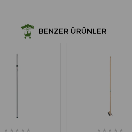
BENZER ÜRÜNLER
★
★
★
★
★
★
★
★
★
★