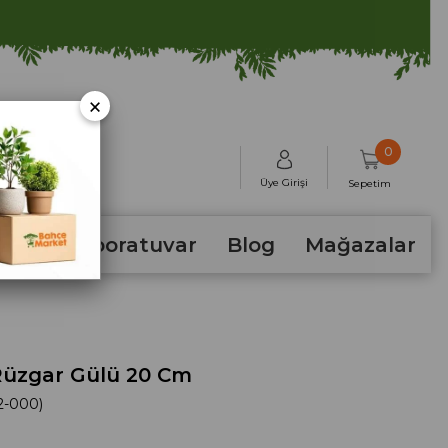
×
0
Üye Girişi
Sepetim
hum
Laboratuvar
Blog
Mağazalar
üzgar Gülü 20 Cm
2-000)