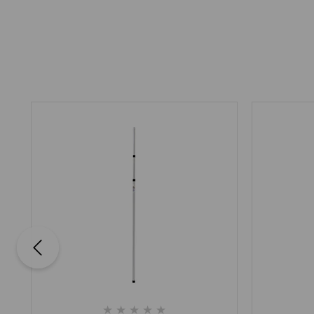
★
★
★
★
★