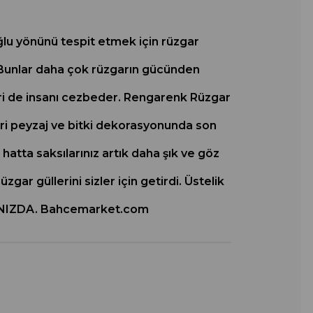
oğlu yönünü tespit etmek için rüzgar
r. Bunlar daha çok rüzgarın gücünden
leri de insanı cezbeder. Rengarenk Rüzgar
leri peyzaj ve bitki dekorasyonunda son
atta saksılarınız artık daha şık ve göz
r güllerini sizler için getirdi. Üstelik
APINIZDA. Bahcemarket.com