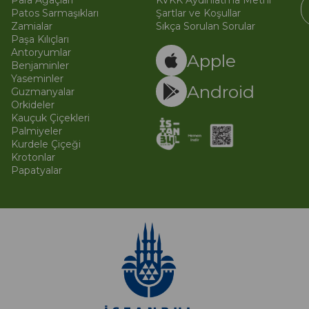
Para Ağaçları
KVKK Aydınlatma Metni
Patos Sarmaşıkları
Şartlar ve Koşullar
Zamialar
Sıkça Sorulan Sorular
Paşa Kılıçları
© 
Ti
Antoryumlar
Apple
Benjaminler
Yaseminler
Android
Guzmanyalar
Orkideler
Kauçuk Çiçekleri
Palmiyeler
Kurdele Çiçeği
Krotonlar
Papatyalar