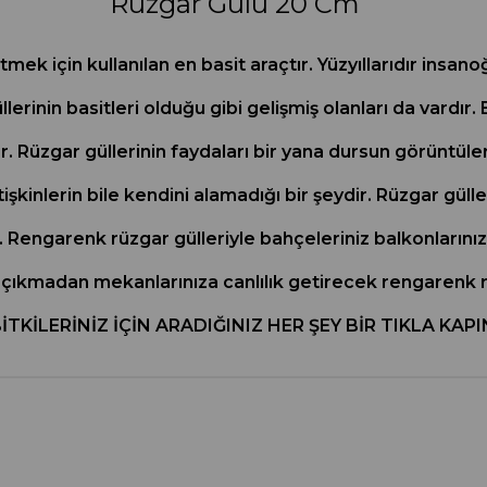
Rüzgar Gülü 20 Cm
mek için kullanılan en basit araçtır. Yüzyıllarıdır insan
llerinin basitleri olduğu gibi gelişmiş olanları da vardı
lır. Rüzgar güllerinin faydaları bir yana dursun görüntü
tişkinlerin bile kendini alamadığı bir şeydir. Rüzgar gül
Rengarenk rüzgar gülleriyle bahçeleriniz balkonlarınız h
ıkmadan mekanlarınıza canlılık getirecek rengarenk rüzga
. BİTKİLERİNİZ İÇİN ARADIĞINIZ HER ŞEY BİR TIKLA K