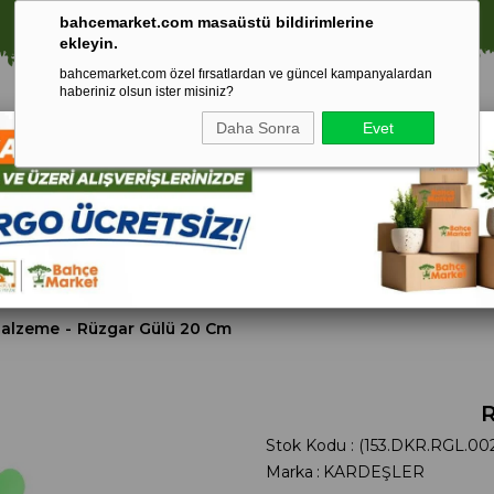
⚠️ SATIŞLARIMIZ YALNIZCA İSTANBUL İLİ İLE SINIRLIDIR.
bahcemarket.com masaüstü bildirimlerine
ekleyin.
bahcemarket.com özel fırsatlardan ve güncel kampanyalardan
haberiniz olsun ister misiniz?
Daha Sonra
Evet
Toprak Ve
Gübreler
To
ri
Torf
Malzeme
Rüzgar Gülü 20 Cm
R
Stok Kodu
(153.DKR.RGL.00
Marka
:
KARDEŞLER