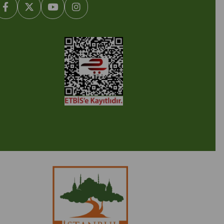
2005-2022 Ticimax E Ticaret Yazılımları ve E Ticaret Paketleri /
cimax Bilişim Teknolojileri A.Ş. Her Hakkı Saklıdır.