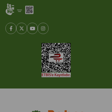
© 2005-2022 Ticimax E Ticaret Yazılımları ve E Ticaret Paketleri /
Ticimax Bilişim Teknolojileri A.Ş. Her Hakkı Saklıdır.