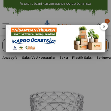
⚠️ SATIŞLARIMIZ YALNIZCA İSTANBUL İLİ İLE SINIRLIDIR.
🚀 1250 TL ÜZERİ ALIŞVERİŞLERDE KARGO ÜCRETSİZ!
0
×
ARA
Anasayfa
Saksı Ve Aksesuarlar
Saksı
Plastik Saksı