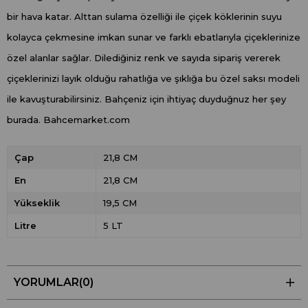
bir hava katar. Alttan sulama özelliği ile çiçek köklerinin suyu
kolayca çekmesine imkan sunar ve farklı ebatlarıyla çiçeklerinize
özel alanlar sağlar. Dilediğiniz renk ve sayıda sipariş vererek
çiçeklerinizi layık olduğu rahatlığa ve şıklığa bu özel saksı modeli
ile kavuşturabilirsiniz. Bahçeniz için ihtiyaç duyduğnuz her şey
burada. Bahcemarket.com
Çap
21,8 CM
En
21,8 CM
Yükseklik
19,5 CM
Litre
5 LT
YORUMLAR
(0)