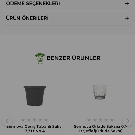
ÖDEME SEÇENEKLERI
ÜRÜN ÖNERILERI
BENZER ÜRÜNLER
★
★
★
★
★
★
★
★
★
★
Serinova Geniş Tabanlı Saksı
Serinova Orkide Saksısı 0.7
7,7 Lt No 4
Lt Şeffaf(Orkide Saksı)