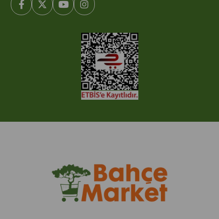
© 2005-2022 Ticimax E Ticaret Yazılımları ve E Ticaret Paketleri /
Ticimax Bilişim Teknolojileri A.Ş. Her Hakkı Saklıdır.