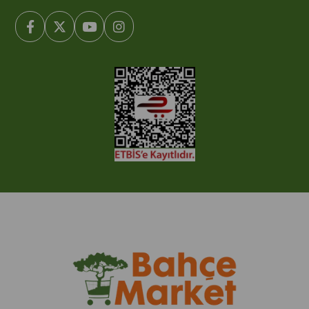
© 2005-2022 Ticimax E Ticaret Yazılımları ve E Ticaret Paketleri /
Ticimax Bilişim Teknolojileri A.Ş. Her Hakkı Saklıdır.