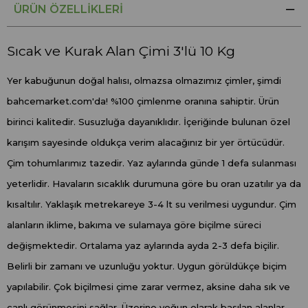
ÜRÜN ÖZELLIKLERI
Sıcak ve Kurak Alan Çimi 3'lü 10 Kg
Yer kabuğunun doğal halısı, olmazsa olmazımız çimler, şimdi
bahcemarket.com'da! %100 çimlenme oranına sahiptir. Ürün
birinci kalitedir. Susuzluğa dayanıklıdır. İçeriğinde bulunan özel
karışım sayesinde oldukça verim alacağınız bir yer örtücüdür.
Çim tohumlarımız tazedir. Yaz aylarında günde 1 defa sulanması
yeterlidir. Havaların sıcaklık durumuna göre bu oran uzatılır ya da
kısaltılır. Yaklaşık metrekareye 3-4 lt su verilmesi uygundur. Çim
alanların iklime, bakıma ve sulamaya göre biçilme süreci
değişmektedir. Ortalama yaz aylarında ayda 2-3 defa biçilir.
Belirli bir zamanı ve uzunluğu yoktur. Uygun görüldükçe biçim
yapılabilir. Çok biçilmesi çime zarar vermez, aksine daha sık ve
canlı görünmesini sağlar. Üzerine yoğun olarak basılan alanlar