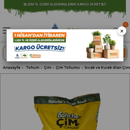
⚠️ SATIŞLARIMIZ YALNIZCA İSTANBUL İLİ İLE SINIRLIDIR.
0
×
ARA
Anasayfa
Tohum
Çim
Çim Tohumu