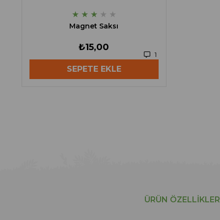
★
★
★
★
★
Magnet Saksı
₺15,00
1
SEPETE EKLE
ÜRÜN ÖZELLIKLER