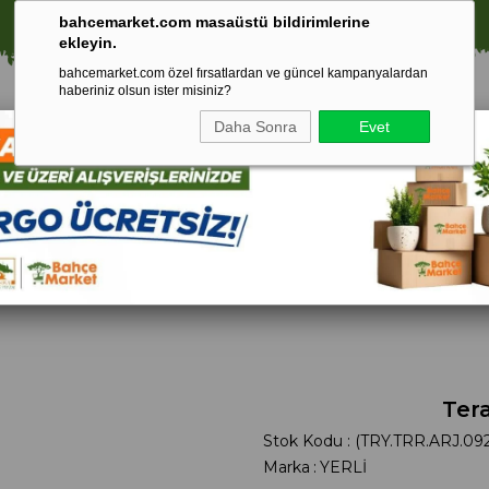
⚠️ SATIŞLARIMIZ YALNIZCA İSTANBUL İLİ İLE SINIRLIDIR.
🚀 1250 TL ÜZERİ ALIŞVERİŞLERDE KARGO ÜCRETSİZ!
bahcemarket.com masaüstü bildirimlerine
ekleyin.
bahcemarket.com özel fırsatlardan ve güncel kampanyalardan
haberiniz olsun ister misiniz?
Daha Sonra
Evet
Toprak Ve
Gübreler
To
ri
Torf
Ter
Stok Kodu
(TRY.TRR.ARJ.09
Marka
:
YERLİ