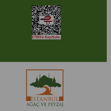
2005-2022 Ticimax E Ticaret Yazılımları ve E Ticaret Paketleri /
cimax Bilişim Teknolojileri A.Ş. Her Hakkı Saklıdır.