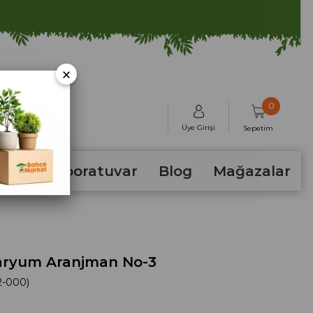
×
0
Üye Girişi
Sepetim
hum
Laboratuvar
Blog
Mağazalar
aryum Aranjman No-3
2-000)