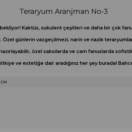
Teraryum Aranjman No-3
ekliyor! Kaktüs, sukulent çeşitleri ve daha bir çok fanu
 Özel günlerin vazgeçilmezi, narin ve nazik teraryumlar
 hazırlayabilir, özel saksılarda ve cam fanuslarda sofis
 Bitkiye ve estetiğe dair aradığınız her şey burada! B
CM