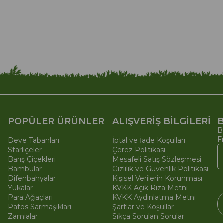
POPÜLER ÜRÜNLER
ALIŞVERİŞ BİLGİLERİ
B
B
F
Deve Tabanları
İptal ve İade Koşulları
Starliçeler
Çerez Politikası
Barış Çiçekleri
Mesafeli Satış Sözleşmesi
Bambular
Gizlilik ve Güvenlik Politikası
Difenbahyalar
Kişisel Verilerin Korunması
Yukalar
KVKK Açık Rıza Metni
Para Ağaçları
KVKK Aydınlatma Metni
Patos Sarmaşıkları
Şartlar ve Koşullar
Zamialar
Sıkça Sorulan Sorular