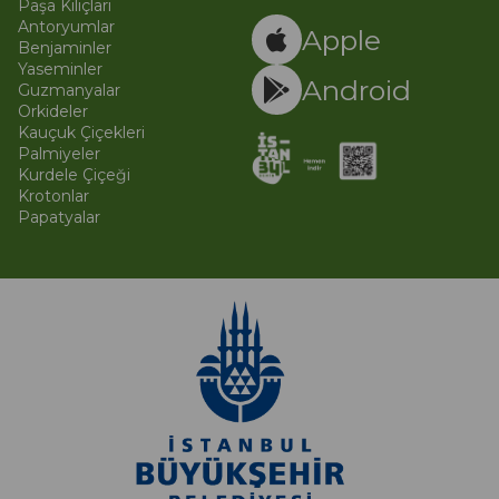
Paşa Kılıçları
© 
Ti
Antoryumlar
Apple
Benjaminler
Yaseminler
Android
Guzmanyalar
Orkideler
Kauçuk Çiçekleri
Palmiyeler
Kurdele Çiçeği
Krotonlar
Papatyalar