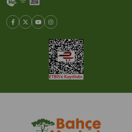
© 2005-2022 Ticimax E Ticaret Yazılımları ve E Ticaret Paketleri /
Ticimax Bilişim Teknolojileri A.Ş. Her Hakkı Saklıdır.