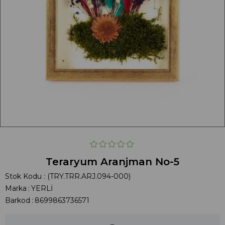
Teraryum Aranjman No-5
Stok Kodu
(TRY.TRR.ARJ.094-000)
Marka
:
YERLİ
Barkod
:
8699863736571