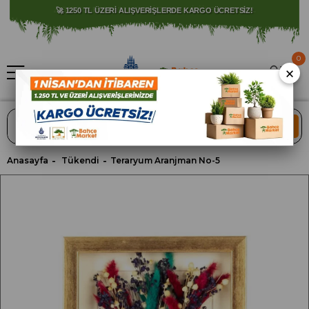
⚠️ SATIŞLARIMIZ YALNIZCA İSTANBUL İLİ İLE SINIRLIDIR.
0
×
ARA
Anasayfa
Tükendi
Teraryum Aranjman No-5