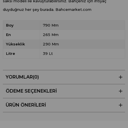
saksı modeli ile kavuşturabilirsiniz. Bahçeniz için ihtiyaç
duyduğnuz her şey burada. Bahcemarket.com
Boy
790 Mm
En
265 Mm
Yükseklik
290 Mm
Litre
39 Lt
YORUMLAR
(0)
ÖDEME SEÇENEKLERI
ÜRÜN ÖNERILERI