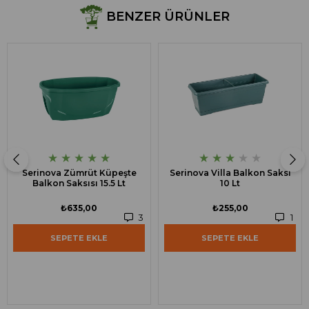
BENZER ÜRÜNLER
★
★
★
★
★
★
★
★
★
★
Serinova Zümrüt Küpeşte
Serinova Villa Balkon Saksı
Balkon Saksısı 15.5 Lt
10 Lt
₺635,00
₺255,00
3
1
SEPETE EKLE
SEPETE EKLE