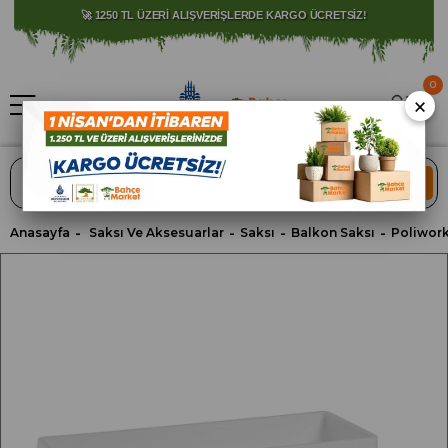
⚠️ SATIŞLARIMIZ YALNIZCA İSTANBUL İLİ İLE SINIRLIDIR.
🚀 1250 TL ÜZERİ ALIŞVERİŞLERDE KARGO ÜCRETSİZ!
0
×
ARA
Anasayfa
Saksı Ve Aksesuarlar
Saksı
Balkon Saksı