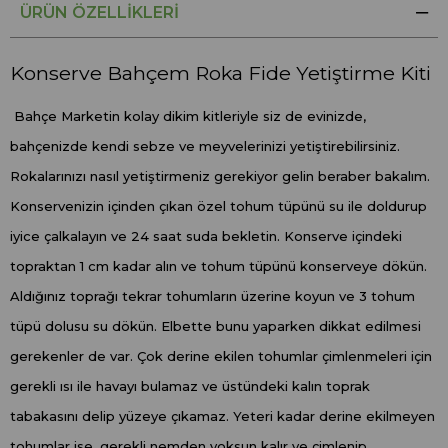
ÜRÜN ÖZELLIKLERI
Konserve Bahçem Roka Fide Yetiştirme Kiti
Bahçe Marketin kolay dikim kitleriyle siz de evinizde,
bahçenizde kendi sebze ve meyvelerinizi yetiştirebilirsiniz.
Rokalarınızı nasıl yetiştirmeniz gerekiyor gelin beraber bakalım.
Konservenizin içinden çıkan özel tohum tüpünü su ile doldurup
iyice çalkalayın ve 24 saat suda bekletin. Konserve içindeki
topraktan 1 cm kadar alın ve tohum tüpünü konserveye dökün.
Aldığınız toprağı tekrar tohumların üzerine koyun ve 3 tohum
tüpü dolusu su dökün. Elbette bunu yaparken dikkat edilmesi
gerekenler de var. Çok derine ekilen tohumlar çimlenmeleri için
gerekli ısı ile havayı bulamaz ve üstündeki kalın toprak
tabakasını delip yüzeye çıkamaz. Yeteri kadar derine ekilmeyen
tohumlar ise, gerekli nemden yoksun kalır ve çimlenip