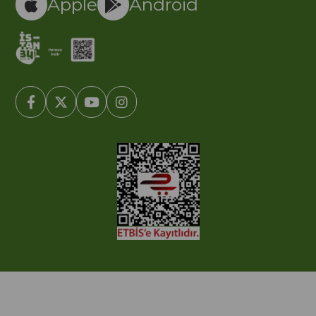
Apple
Android
© 2005-2022 Ticimax E Ticaret Yazılımları ve E Ticaret Paketleri /
Ticimax Bilişim Teknolojileri A.Ş. Her Hakkı Saklıdır.