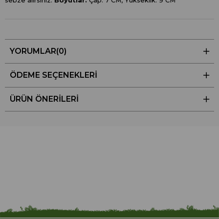
sebze alırsınız.
Boyutlar:
Çap: 7 CM, Yükseklik: 9 CM
YORUMLAR
(0)
ÖDEME SEÇENEKLERI
ÜRÜN ÖNERILERI