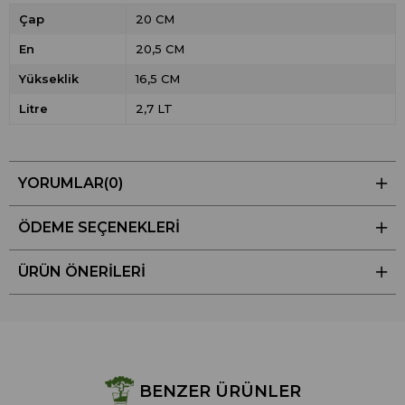
Çap
20 CM
En
20,5 CM
Yükseklik
16,5 CM
Litre
2,7 LT
YORUMLAR
(0)
ÖDEME SEÇENEKLERI
ÜRÜN ÖNERILERI
BENZER ÜRÜNLER