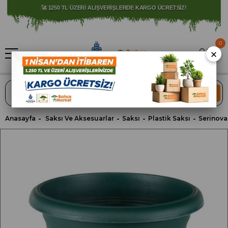
⚠️ SATIŞLARIMIZ YALNIZCA İSTANBUL İLİ İLE SINIRLIDIR.
0
×
ARA
Anasayfa
Saksı Ve Aksesuarlar
Saksı
Plastik Saksı