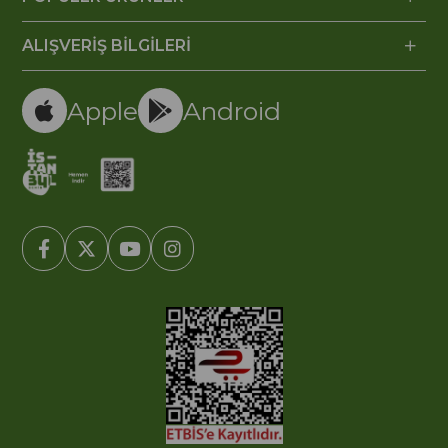
ALIŞVERİŞ BİLGİLERİ
Apple
Android
© 2005-2022 Ticimax E Ticaret Yazılımları ve E Ticaret Paketleri /
Ticimax Bilişim Teknolojileri A.Ş. Her Hakkı Saklıdır.