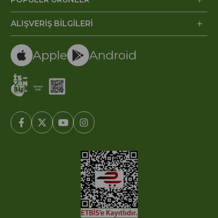
ALIŞVERİŞ BİLGİLERİ
Apple
Android
© 2005-2022 Ticimax E Ticaret Yazılımları ve E Ticaret Paketleri /
Ticimax Bilişim Teknolojileri A.Ş. Her Hakkı Saklıdır.