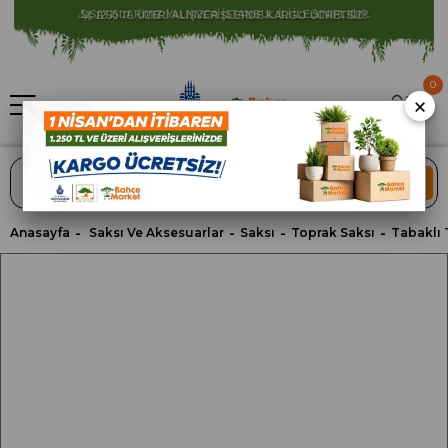
⚠️ SATIŞLARIMIZ YALNIZCA İSTANBUL İLİ İLE SINIRLIDIR.
0
×
ARA
Anasayfa
Saksı Ve Aksesuarlar
Saksı
Toprak Saksı