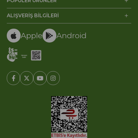
POPÜLER ÜRÜNLER
ALIŞVERİŞ BİLGİLERİ
Apple
Android
© 2005-2022 Ticimax E Ticaret Yazılımları ve E Ticaret Paketleri /
Ticimax Bilişim Teknolojileri A.Ş. Her Hakkı Saklıdır.