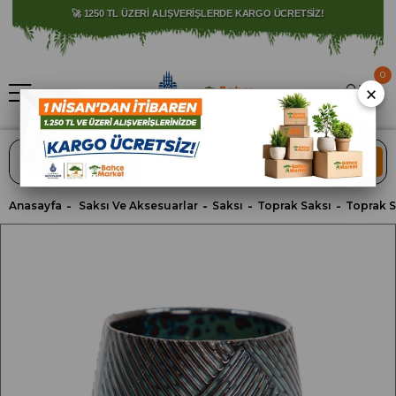
⚠️ SATIŞLARIMIZ YALNIZCA İSTANBUL İLİ İLE SINIRLIDIR.
0
×
ARA
Anasayfa
Saksı Ve Aksesuarlar
Saksı
Toprak Saksı
Toprak Sa