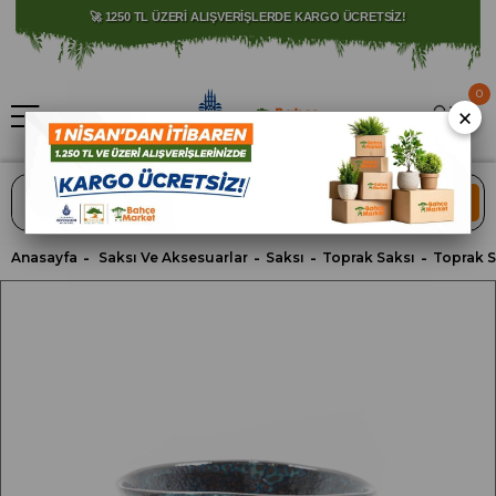
⚠️ SATIŞLARIMIZ YALNIZCA İSTANBUL İLİ İLE SINIRLIDIR.
🚀 1250 TL ÜZERİ ALIŞVERİŞLERDE KARGO ÜCRETSİZ!
0
×
ARA
Anasayfa
Saksı Ve Aksesuarlar
Saksı
Toprak Saksı
Toprak Sa