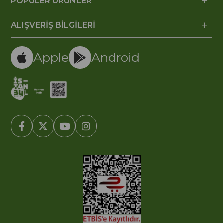
POPÜLER ÜRÜNLER
ALIŞVERİŞ BİLGİLERİ
Apple
Android
© 2005-2022 Ticimax E Ticaret Yazılımları ve E Ticaret Paketleri /
Ticimax Bilişim Teknolojileri A.Ş. Her Hakkı Saklıdır.