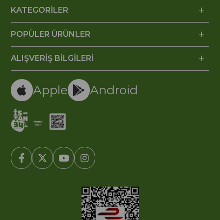
KATEGORİLER
POPÜLER ÜRÜNLER
ALIŞVERİŞ BİLGİLERİ
Apple
Android
© 2005-2022 Ticimax E Ticaret Yazılımları ve E Ticaret Paketleri /
Ticimax Bilişim Teknolojileri A.Ş. Her Hakkı Saklıdır.