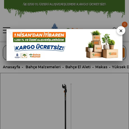
⚠️ SATIŞLARIMIZ YALNIZCA İSTANBUL İLİ İLE SINIRLIDIR.
0
×
ARA
Anasayfa
Bahçe Malzemeleri
Bahçe El Aleti
Makas