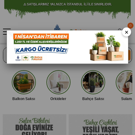
⚠️ SATIŞLARIMIZ YALNIZCA İSTANBUL İLİ İLE SINIRLIDIR.
0
×
ARA
Balkon Saksı
Orkideler
Bahçe Saksı
Sulama