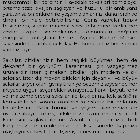
mükemmel bir tercihtir. Havadaki toksitleri temizleye,
ortama taze oksijen sağlayan ve huzurlu bir ambiyans
yaratan salon bitkileri ile yaşam alanlarınızı daha ferah ve
dingin bir hale getirebilirsiniz. Geniş yapraklı tropik
bitkilerden, küçük minimal saksı bitkilerine kadar her
zevke uygun seçenekleriyle, salonunuzu doğanın
enerjisiyle buluşturabilirsiniz. Ayrıca Bahçe Market
sayesinde bu artık çok kolay. Bu konuda biz her zaman
yanınızdayız.
Saksılar, bitkilerinizin hem sağlıklı büyümesi hem de
dekoratif bir görünüm kazanması için vazgeçilmez
ürünlerdir. İster iç mekan bitkileri için modern ve şık
saksılar, ister dış mekan bitkileri için dayanıklı ve büyük
saksılar arıyor olun, geniş ürün yelpazemiz sayesinde her
ihtiyaca uygun seçenekler sunuyoruz. Farklı boyut, renk
ve malzemelerdeki saksılar ile bitkileriniz kök sağlığını
koruyabilir ve yaşam alanlarınıza estetik bir dokunuş
katabilirsiniz. Bitki türüne ve yaşam alanlarınıza en
uygun saksıyı seçerek, bitkilerinizin uzun ömürlü ve canlı
kalmasını sağlayabilirsiniz. Avantajlı fiyatlarımızla, hızlı
kargomuz ile ürünlerimizi en kısa sürede kapınıza
ulaştırıyor ve keyifli bir alışveriş deneyimi sunuyoruz.