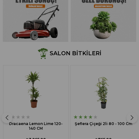
SALON BITKILERI
★
F
★
★
★
★
★
★
★
★
★
★
Dracaena Lemon Lime 120-
Şeflera Çiçeği 2li 80 - 100 Cm
140 CM