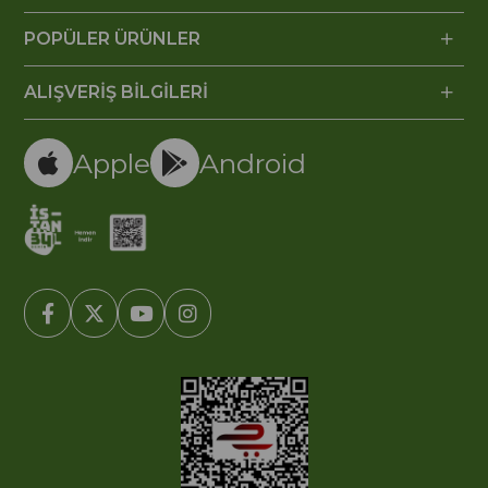
POPÜLER ÜRÜNLER
ALIŞVERİŞ BİLGİLERİ
Apple
Android
© 2005-2022 Ticimax E Ticaret Yazılımları ve E Ticaret Paketleri /
Ticimax Bilişim Teknolojileri A.Ş. Her Hakkı Saklıdır.