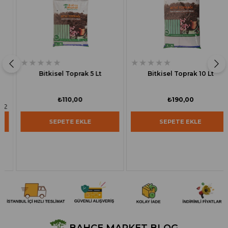
★
★
★
★
★
★
★
★
★
★
Bitkisel Toprak 5 Lt
Bitkisel Toprak 10 Lt
₺110,00
₺190,00
SEPETE EKLE
SEPETE EKLE
BAHÇE MARKET BLOG