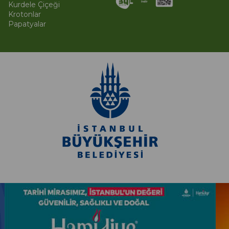
Kurdele Çiçeği
Krotonlar
Papatyalar