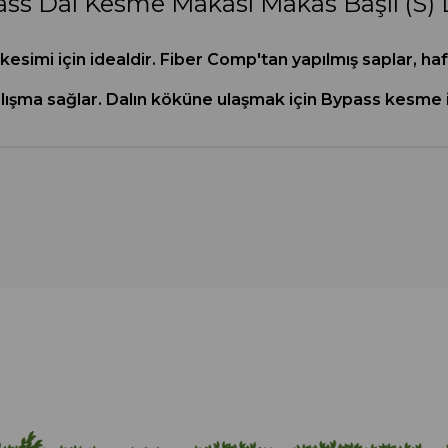
ss Dal Kesme Makası Makas Başlı (S) 
simi için idealdir. Fiber Comp'tan yapılmış saplar, haf
ışma sağlar. Dalın köküne ulaşmak için Bypass kesme i