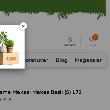
×
0
Üye Girişi
Sepetim
hum
Laboratuvar
Blog
Mağazalar
sme Makası Makas Başlı (S) L72
4-000)