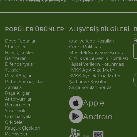
POPÜLER ÜRÜNLER
ALIŞVERİŞ BİLGİLERİ
B
B
F
Deve Tabanları
İptal ve İade Koşulları
Starliçeler
Çerez Politikası
Barış Çiçekleri
Mesafeli Satış Sözleşmesi
Bambular
Gizlilik ve Güvenlik Politikası
Difenbahyalar
Kişisel Verilerin Korunması
Yukalar
KVKK Açık Rıza Metni
Para Ağaçları
KVKK Aydınlatma Metni
Patos Sarmaşıkları
Şartlar ve Koşullar
Zamialar
Sıkça Sorulan Sorular
Paşa Kılıçları
© 
Ti
Antoryumlar
Apple
Benjaminler
Yaseminler
Android
Guzmanyalar
Orkideler
Kauçuk Çiçekleri
Palmiyeler