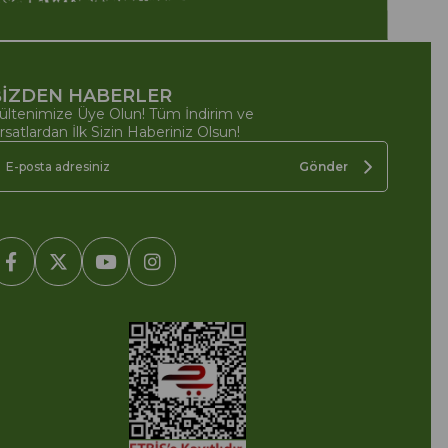
İZDEN HABERLER
ültenimize Üye Olun! Tüm İndirim ve
ırsatlardan İlk Sizin Haberiniz Olsun!
Gönder
2005-2022 Ticimax E Ticaret Yazılımları ve E Ticaret Paketleri /
cimax Bilişim Teknolojileri A.Ş. Her Hakkı Saklıdır.