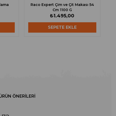
udama
Raco Expert Çim ve Çit Makası 54
Cm 1100 G
₺1.495,00
SEPETE EKLE
ÜRÜN ÖNERILERI