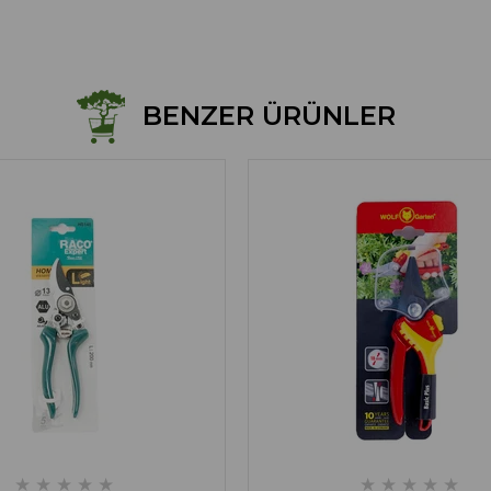
BENZER ÜRÜNLER
★
★
★
★
★
★
★
★
★
★