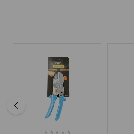
★
★
★
★
★