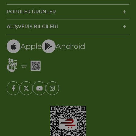
POPÜLER ÜRÜNLER
ALIŞVERİŞ BİLGİLERİ
Apple
Android
© 2005-2022 Ticimax E Ticaret Yazılımları ve E Ticaret Paketleri /
Ticimax Bilişim Teknolojileri A.Ş. Her Hakkı Saklıdır.