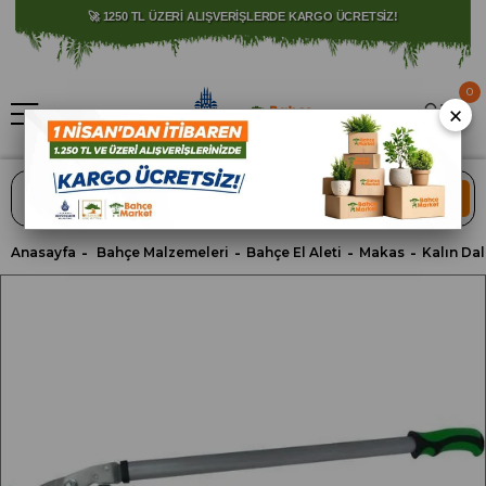
⚠️ SATIŞLARIMIZ YALNIZCA İSTANBUL İLİ İLE SINIRLIDIR.
🚀 1250 TL ÜZERİ ALIŞVERİŞLERDE KARGO ÜCRETSİZ!
0
×
ARA
Anasayfa
Bahçe Malzemeleri
Bahçe El Aleti
Makas