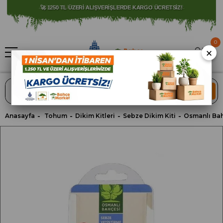
⚠️ SATIŞLARIMIZ YALNIZCA İSTANBUL İLİ İLE SINIRLIDIR.
0
×
ARA
Anasayfa
Tohum
Dikim Kitleri
Sebze Dikim Kiti