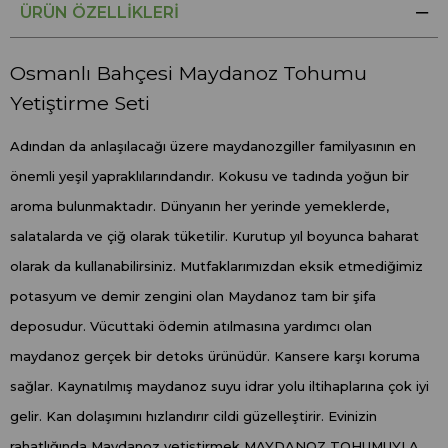
ÜRÜN ÖZELLIKLERI
Osmanlı Bahçesi Maydanoz Tohumu
Yetiştirme Seti
Adından da anlaşılacağı üzere maydanozgiller familyasının en
önemli yeşil yapraklılarındandır. Kokusu ve tadında yoğun bir
aroma bulunmaktadır. Dünyanın her yerinde yemeklerde,
salatalarda ve çiğ olarak tüketilir. Kurutup yıl boyunca baharat
olarak da kullanabilirsiniz. Mutfaklarımızdan eksik etmediğimiz
potasyum ve demir zengini olan Maydanoz tam bir şifa
deposudur. Vücuttaki ödemin atılmasına yardımcı olan
maydanoz gerçek bir detoks ürünüdür. Kansere karşı koruma
sağlar. Kaynatılmış maydanoz suyu idrar yolu iltihaplarına çok iyi
gelir. Kan dolaşımını hızlandırır cildi güzelleştirir. Evinizin
rahatlığında Maydanoz yetiştirmek MAYDANOZ TOHUMUYLA