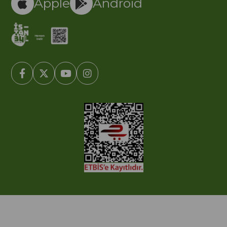
Apple
Android
© 2005-2022 Ticimax E Ticaret Yazılımları ve E Ticaret Paketleri /
Ticimax Bilişim Teknolojileri A.Ş. Her Hakkı Saklıdır.