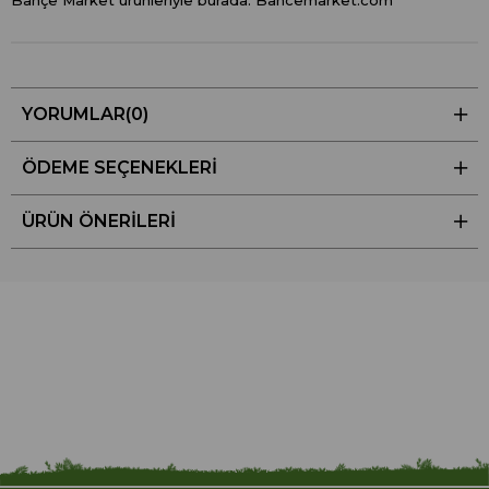
Bahçe Market ürünleriyle burada. Bahcemarket.com
YORUMLAR
(0)
ÖDEME SEÇENEKLERI
ÜRÜN ÖNERILERI